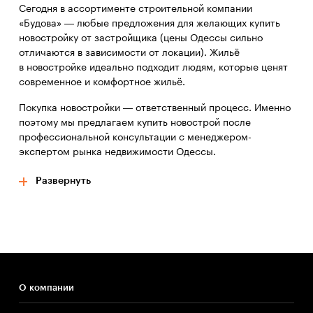
Сегодня в ассортименте строительной компании
«Будова» — любые предложения для желающих купить
новостройку от застройщика (цены Одессы сильно
отличаются в зависимости от локации). Жильё
в новостройке идеально подходит людям, которые ценят
современное и комфортное жильё.
Покупка новостройки — ответственный процесс. Именно
поэтому мы предлагаем купить новострой после
профессиональной консультации с менеджером-
экспертом рынка недвижимости Одессы.
Несмотря на количество предложений, рынок
Развернуть
новостроек Одессы продолжает расти. Увеличиваются
инвестиции в город — как со стороны внутренних
инвесторов, так и благодаря иностранному капиталу.
Современные новостройки в Одессе привлекают
желающих выгодно вложить и приумножить средства.
Современные новостройки в Одессе от строительной
О компании
компании «Будова» — яркие жилые комплексы
с собственной индивидуальностью. Визитная карточка