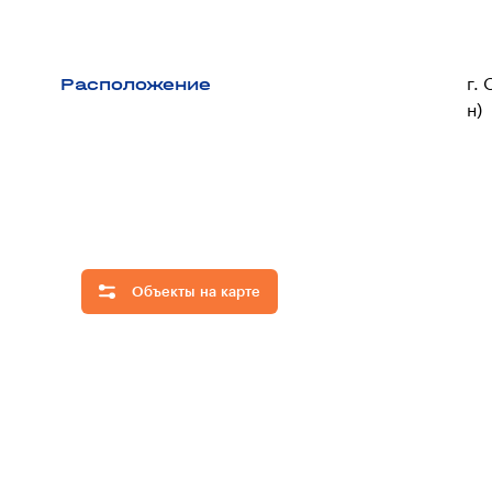
Расположение
г.
н)
Объекты на карте
Скрыть
все
объекты