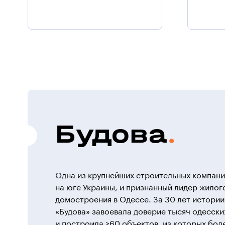
Будова
Одна из крупнейших строительных компан
на юге Украины, и признанный лидер жилог
домостроения в Одессе. За 30 лет истории
«Будова» завоевала доверие тысяч одесски
и построила >60 объектов, из которых бол