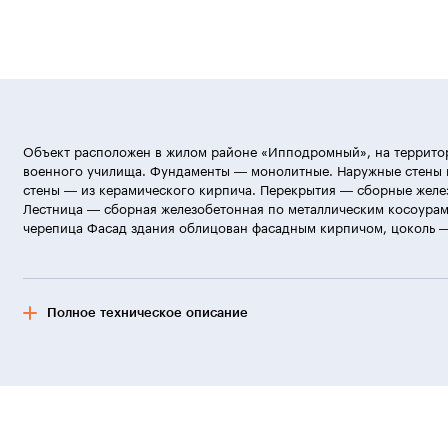
Объект расположен в жилом районе «Ипподромный», на террит
военного училища. Фундаменты — монолитные. Наружные стены 
стены — из керамического кирпича. Перекрытия — сборные желе
Лестница — сборная железобетонная по металлическим косоурам
черепица Фасад здания облицован фасадным кирпичом, цоколь 
Полное техническое описание
Примечание:
Применялись технологии ООО «Баутех-Украина».