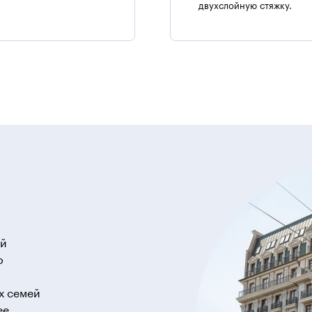
двухслойную стяжку.
ий
о
х семей
ее