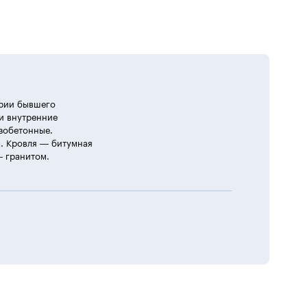
ории бывшего
и внутренние
зобетонные.
. Кровля — битумная
— гранитом.