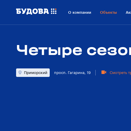
О проекте
Расположение
Ход строительства
Он
О компании
Объекты
Ак
Четыре сез
Приморский
просп. Гагарина, 19
Смотреть т