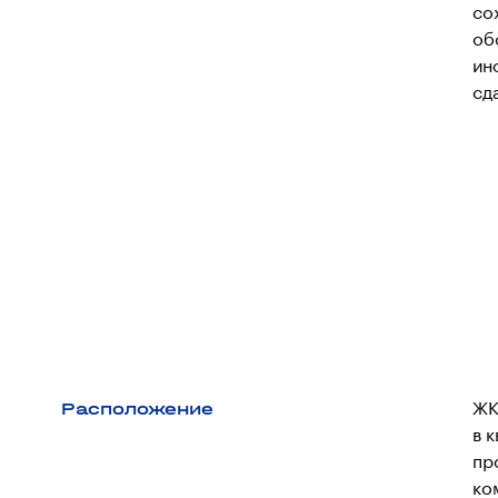
со
об
ин
сд
Расположение
ЖК
в 
пр
ко