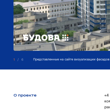
Представленные на сайте визуализации фасадов
1
/
6
О проекте
«4
ко
ра