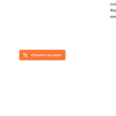
со
Фр
ки
Объекты на карте
Скрыть
все
объекты