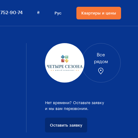
(048) 752-90-74
Квартиры и цены
₴
 752-90-74
Рус
Квартиры и цены
ехнологии
Язык сайта
Валюта на сайте
окументы
Русский
₴ Гривны
 застройщике
Українська
$ Доллары
Все
рядом
Нет времени? Оставьте заявку
и мы вам перезвоним.
Оставить заявку