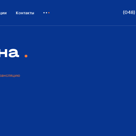
лайн-трансляция
Достоинства
Виды из окон
ОП
(048)
ции
Контакты
Т
Как купить
Д
Блог
она
О
Бизнесу
рансляцию