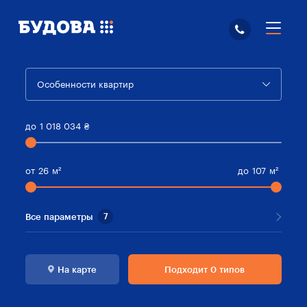
Особенности квартир
до
1 018 034
₴
от
26
м²
до
107
м²
Все параметры
7
На карте
Подходит 0 типов