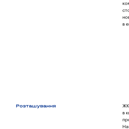
ко
ст
но
в 
Розташування
ЖК
в 
пр
На