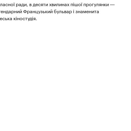
ласної ради, в десяти хвилинах пішої прогулянки —
гендарний Французький бульвар і знаменита
еська кіностудія.