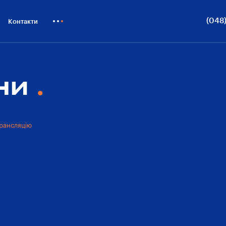
Онлайн-трансляція
Переваги
Види з вікон
ВП
(048)
Контакти
Технол
Як купити
Докум
Блог
ни
Про
Бiзнесу
забуд
рансляцію