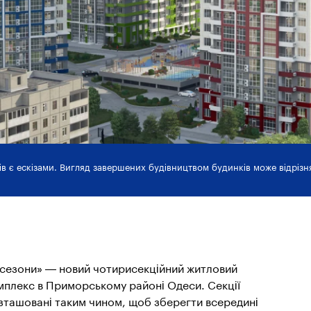
ків є ескізами. Вигляд завершених будівництвом будинків може відрізн
 сезони» — новий чотирисекційний житловий
мплекс в Приморському районі Одеси. Секції
зташовані таким чином, щоб зберегти всередині