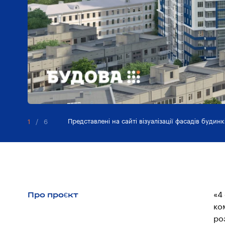
Представлені на сайті візуалізації фасадів будин
1
/
6
Про проєкт
«4
ко
ро