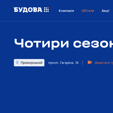
Про проект
Розташування
Процес будівництва
Компанія
Об'єкти
Акції
Чотири сезо
Приморський
просп. Гагаріна, 19
Дивитися т