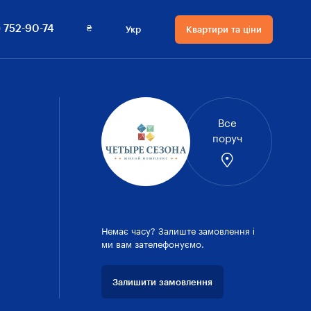
(048) 752-90-74
Квартири та ціни
₴
 752-90-74
Укр
Квартири та ціни
огії
Мова сайту
Валюта
на сайті
енти
Русский
₴ Гривнi
Українська
овника
$ Долари
Все
поруч
Немає часу? Залиште замовлення і
ми вам зателефонуємо.
Залишити замовлення