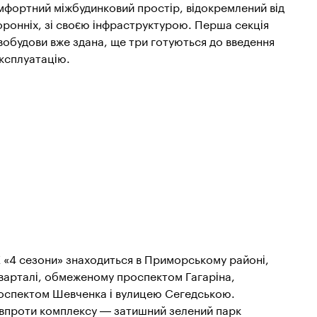
мфортний міжбудинковий простір, відокремлений від
оронніх, зі своєю інфраструктурою. Перша секція
вобудови вже здана, ще три готуються до введення
експлуатацію.
 «4 сезони» знаходиться в Приморському районі,
кварталі, обмеженому проспектом Гагаріна,
оспектом Шевченка і вулицею Сегедською.
впроти комплексу — затишний зелений парк