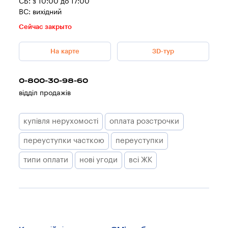
СБ: з 10:00 до 17:00
ВС: вихідний
Сейчас закрыто
На карте
3D-тур
0-800-30-98-60
відділ продажів
купівля нерухомості
оплата розстрочки
переуступки часткою
переуступки
типи оплати
нові угоди
всі ЖК