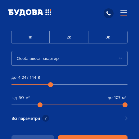
1к
2к
3к
Особливості квартир
до
4 247 144
₴
від
50
м²
до
107
м²
Всі параметри
7