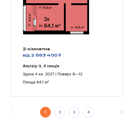
2-кімнатна
від 2 583 400 ₴
Альтаїр-3, 4 секцiя
Здача 4 кв. 2027 | Поверх 9—12
Площа 64.1 м²
1
2
3
4
5
6
7