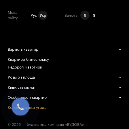
Мова
Рус
Укр
Валюта
₴
$
сайту
Вартість квартир
Квартири бізнес-класу
Недорогі квартири
Розмір і площа
Великі квартири
Кількість кімнат
Маленькі квартири
Однокімнатні квартири
Особливості квартир
Двокімнатні квартири
Смарт-квартири
Користувацька угода
Трикімнатні квартири
© 2026 — будівельна компанія «БУДОВА»