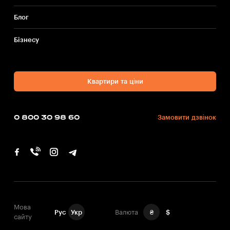
Блог
Бiзнесу
Квартири та ціни
0 800 30 98 60
Замовити дзвінок
Мова
Рус
Укр
Валюта
₴
$
сайту