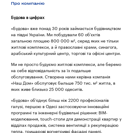
Про компанію
Будова в цифрах
«Будова» вже понад 30 років займається будівництвом
на півдні України. Ми побудували 60 об'єктів
загальною площею 800 000 м², серед яких не тільки
житлові комплекси, а й православні храми, синагога,
арабський культурний центр, торгові та офісні центри.
Ми не просто будуємо житлові комплекси, але беремо
на себе відповідальність за їх подальше
обслуговування. Створена нами керівна компанія
«Наш Дом» обслуговує быльше 750 тис. м² житла, в
яких живе близько 25 000 одеситів.
«Будова» об'єднує більш ніж 2200 професіоналів
галузі, першою в Одесі застосовуючи інноваційні
програмні та інженерні будівельні рішення: BIM-
моделювання, touch-столи для демонстрації квартир у
відділах продажів, система вентиляції з рекуперацією
тепла, тришарові вогнетривкі фасадні панелі,