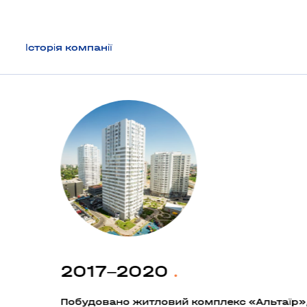
будівництва нашого спільного «завтра».
Ми постійно вдосконалюємось і розвиваємося, щоб
Історія компанії
вам завжди було приємно повертатися додому.
2017–2020
.
Побудовано житловий комплекс «Альтаїр»,