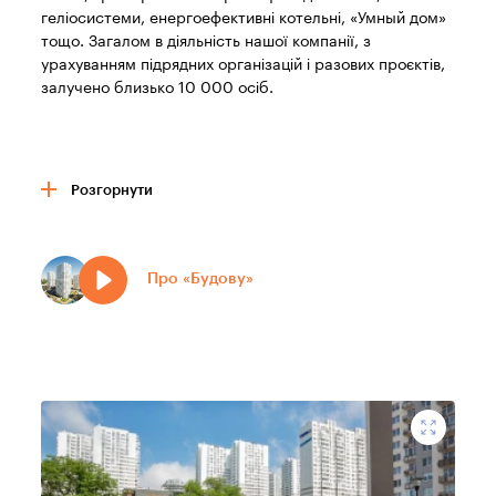
геліосистеми, енергоефективні котельні, «Умный дом»
тощо. Загалом в діяльність нашої компанії, з
урахуванням підрядних організацій і разових проєктів,
залучено близько 10 000 осіб.
Розгорнути
Про науковий підхід до будівництва
«Будова» одна з небагатьох будівельних компаній в
Україні з власним Департаментом науково-технічного
Про «Будову»
розвитку. Спільно з Одеською Національною
будівельною академією ми проводимо щорічні
міжнародні конференції, присвячені будівельним
матеріалам і технологіям. Всі застосовувані нами
прогресивні методи будівництва проходять серйозні
випробування в Науково-дослідному інституті
будівельних конструкцій (НДІБК, м.Київ). Заводи
«Будови» є свого роду лабораторією для студентів
Харківської школи архітектури.