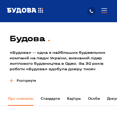
Будова
«Будова» — одна з найбільших будівельних
компаній на півдні України, визнаний лідер
житлового будівництва в Одесі. За 30 років
роботи «Будова» здобула довіру тисяч
одеських родин і побудувала > 60 об’єктів,
з яких більше половини — житлові
Розгорнути
комплекси.
30 років будівництва
Про компанію
Стандарти
Кар'єра
Особи
Доку
житлових і промислових приміщень