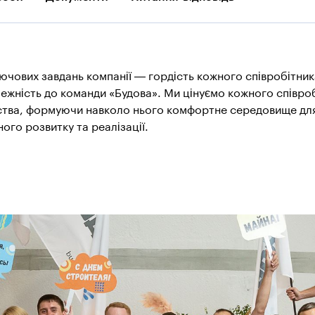
ючових завдань компанії — гордість кожного співробітни
ежність до команди «Будова». Ми цінуємо кожного співро
ства, формуючи навколо нього комфортне середовище дл
ого розвитку та реалізації.