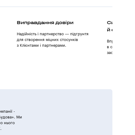
Синтез естетики
й ергономіки
нтя
Впроваджуємо інновації, що з’єднують
в собі візуальну естетичність і зручність
застосування.
мпанії -
Будова». Ми
ло нього
.