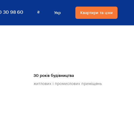
₴
0 30 98 60
Укр
Квартири та ціни
Мова сайту
Валюта
на сайті
Русский
₴ Гривнi
Українська
$ Долари
30 років будівництва
житлових і промислових приміщень