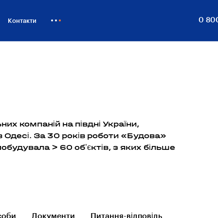
0 80
Контакти
Як купити
Блог
Бiзнесу
их компаній на півдні України,
 Одесі. За 30 років роботи «Будова»
обудувала > 60 об’єктів, з яких більше
соби
Документи
Питання-відповідь