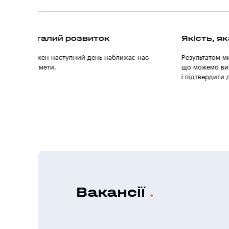
Якість, яка вимірюється
Фокус н
ас
Результатом ми вважаємо тільки те,
Ми знаємо 
що можемо виміряти, поліпшити
продукти, 
і підтвердити думками Клієнтів.
людей і їхн
Вакансії
.