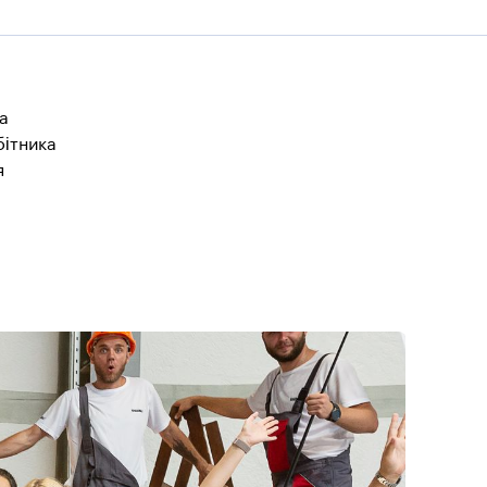
ка
бітника
я