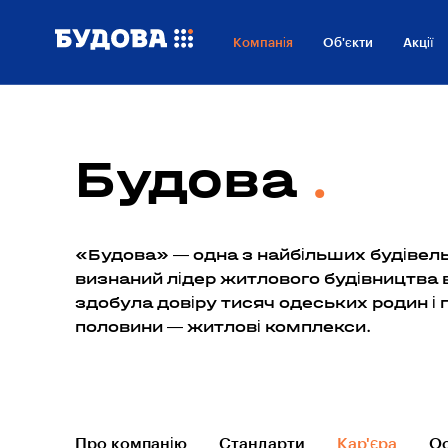
Компанія
Об'єкти
Акції
Будова
«Будова» — одна з найбільших будівельн
визнаний лідер житлового будівництва в
здобула довіру тисяч одеських родин і п
половини — житлові комплекси.
Про компанію
Стандарти
Кар'єра
О