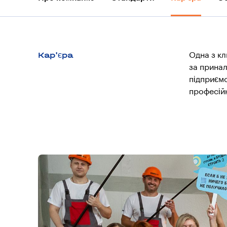
Кар'єра
Одна з кл
за принал
підприєм
професійн