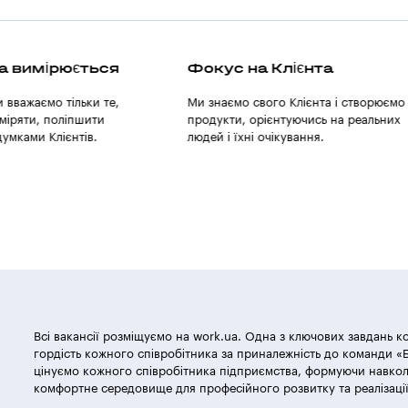
а Клієнта
Виправдання довіри
свого Клієнта і створюємо
Надійність і партнерство — підгру
орієнтуючись на реальних
для створення міцних стосунків
і очікування.
з Клієнтами і партнерами.
Всі вакансії розміщуємо на work.ua. Одна з ключових завдань ко
гордість кожного співробітника за приналежність до команди «
цінуємо кожного співробітника підприємства, формуючи навко
комфортне середовище для професійного розвитку та реалізації