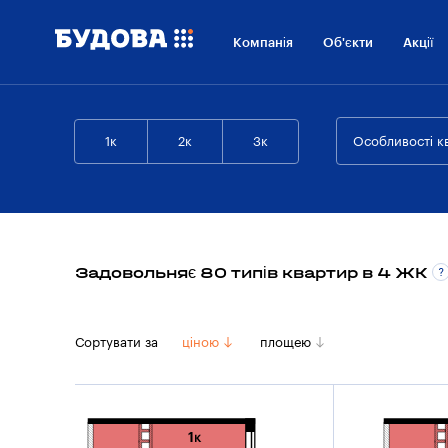
Компанія
Об'єкти
Акції
1к
2к
3к
Особливості к
Задовольняє 80 типів квартир в 4 ЖК
Сортувати за
ціною
площею