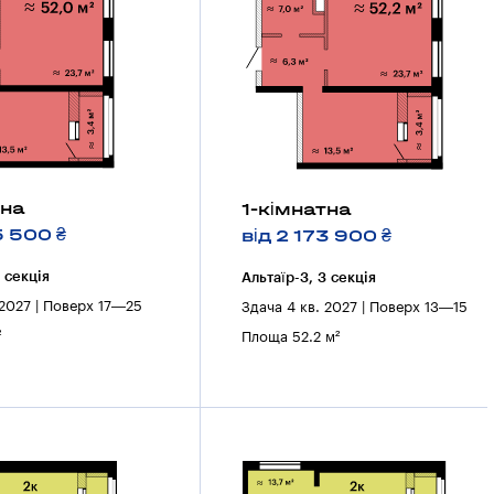
тна
1-кімнатна
5 500 ₴
від 2 173 900 ₴
3 секцiя
Альтаїр-3, 3 секцiя
 2027 | Поверх 17—25
Здача 4 кв. 2027 | Поверх 13—15
²
Площа 52.2 м²