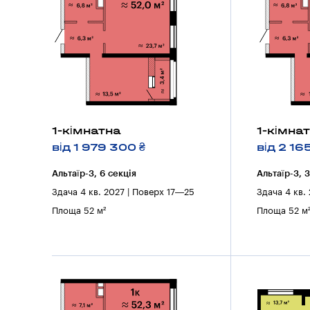
1-кімнатна
1-кімна
від 1 979 300 ₴
від 2 16
Альтаїр-3, 6 секцiя
Альтаїр-3, 
Здача 4 кв. 2027 | Поверх 17—25
Здача 4 кв.
Площа 52 м²
Площа 52 м