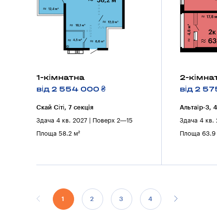
1-кімнатна
2-кімна
від 2 554 000 ₴
від 2 57
Скай Сіті, 7 секцiя
Альтаїр-3, 
Здача 4 кв. 2027 | Поверх 2—15
Здача 4 кв.
Площа 58.2 м²
Площа 63.9 
1
2
3
4
5
6