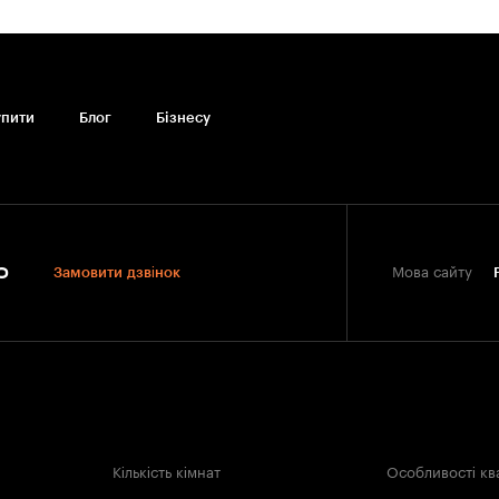
ок, із так званим «вільним плануванням». В цьому випадку зробити
уд. Хороший варіант – велика квартира в Одесі, що складається з
кими лоджіями або балконами терасного типу. Сьогодні великі
ощі. Тому у бажаючих придбати квартиру в чотири, п'ять і більше
упити
Блог
Бiзнесу
0
Замовити дзвінок
Мова сайту
Кількість кімнат
Особливості кв