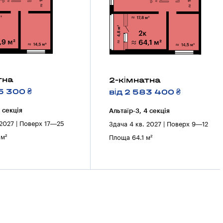
тна
2-кімнатна
5 300 ₴
від 2 583 400 ₴
4 секцiя
Альтаїр-3, 4 секцiя
 2027 | Поверх 17—25
Здача 4 кв. 2027 | Поверх 9—12
м²
Площа 64.1 м²
7
8
9