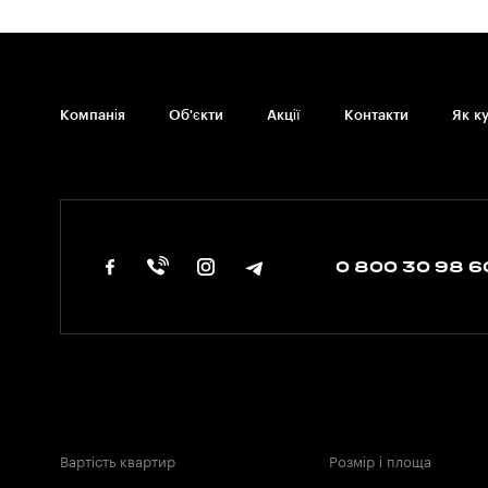
Користуються попитом квартири без внутрішніх перегород
«розбивку» на кімнати можна самостійно, на власний розс
трьох-чотирьох кімнат, але з кількома санвузлами, з вели
квартири в Одесі купують рідше, ніж нерухомість малої пл
кімнат є шанс обрати житло в будь-якому районі.
Компанія
Об'єкти
Акції
Контакти
Як к
0 800 30 98 6
Вартість квартир
Розмір і площа