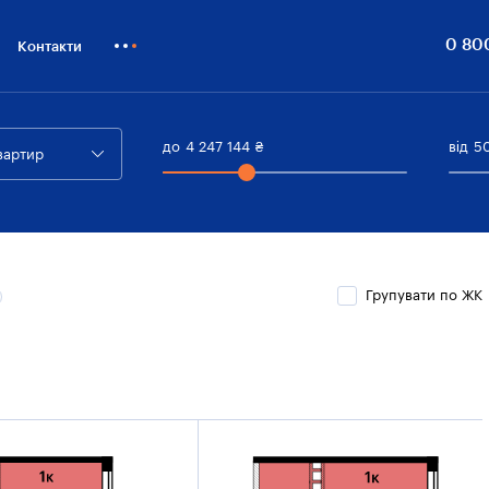
0 80
Контакти
Як купити
Блог
до
4 247 144
₴
від
5
вартир
Бiзнесу
Групувати по ЖК