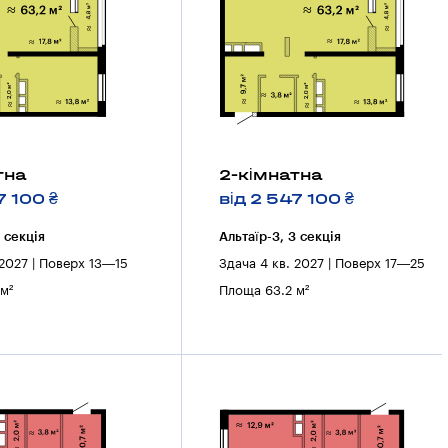
тна
2-кімнатна
7 100 ₴
від 2 547 100 ₴
3 секцiя
Альтаїр-3, 3 секцiя
 2027 | Поверх 13—15
Здача 4 кв. 2027 | Поверх 17—25
м²
Площа 63.2 м²