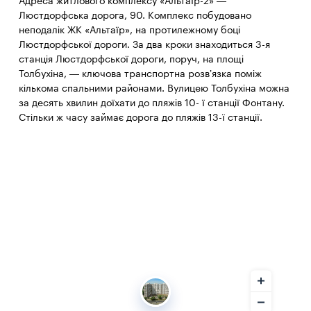
Адреса житлового комплексу «Альтаїр-2» —
Люстдорфська дорога, 90. Комплекс побудовано
неподалік ЖК «Альтаїр», на протилежному боці
Люстдорфської дороги. За два кроки знаходиться 3-я
станція Люстдорфської дороги, поруч, на площі
Толбухіна, — ключова транспортна розв’язка поміж
кількома спальними районами. Вулицею Толбухіна можна
за десять хвилин доїхати до пляжів 10- ї станції Фонтану.
Стільки ж часу займає дорога до пляжів 13-ї станції.