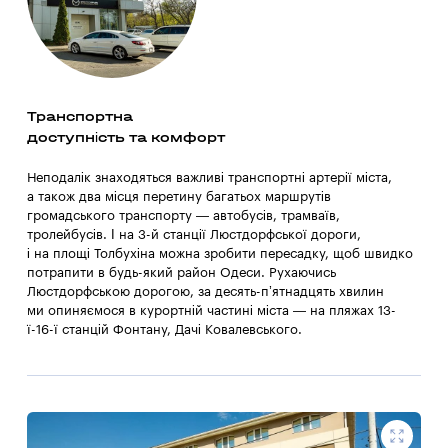
Транспортна
доступність та комфорт
Неподалік знаходяться важливі транспортні артерії міста,
а також два місця перетину багатьох маршрутів
громадського транспорту — автобусів, трамваїв,
тролейбусів. І на 3-й станції Люстдорфської дороги,
і на площі Толбухіна можна зробити пересадку, щоб швидко
потрапити в будь-який район Одеси. Рухаючись
Люстдорфською дорогою, за десять-п’ятнадцять хвилин
ми опиняємося в курортній частині міста — на пляжах 13-
ї-16-ї станцій Фонтану, Дачі Ковалевського.