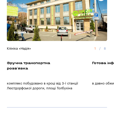
Клініка «Надія»
1
/
8
Авт
Зручна транспортна
Готова ін
розв’язка
комплекс побудовано в кроці від 3-ї станції
в давно обжи
Люстдорфської дороги, площі Толбухіна
1
/
0