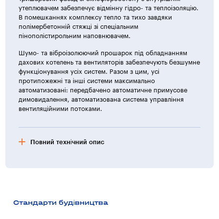
утеплювачем забезпечує відмінну гідро- та теплоізоляцію.
В помешканнях комплексу тепло та тихо завдяки
полімербетонній стяжці зі спеціальним
пінополістирольним наповнювачем.
Шумо- та віброізолюючий прошарок під обладнанням
дахових котелень та вентиляторів забезпечують безшумне
функціонування усіх систем. Разом з цим, усі
протипожежні та інші системи максимально
автоматизовані: передбачено автоматичне примусове
димовидалення, автоматизована система управління
вентиляційними потоками.
Повний технічний опис
Характеристика житлових будинків
Будинки житлового комплексу запроектовані
з урахуванням сучасних вимог і сучасного передового
досвіду у вирішенні архітектурно — просторового
Стандарти будівництва
вигляду і надійності будівлі. Виходячи з поверховості
житлового комплексу, була прийнята наступна схема —