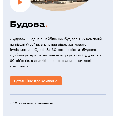
При проектуванні житлового комплексу були забезпечені
такі системи автоматизації:
Будова
— Автоматика проти димної захисту, що передбачає
управління роботою вентиляційних систем,
що забезпечують примусове видалення диму і створення
підпору повітря в ліфтові шахти, а також сигналізацію про
«Будова» — одна з найбільших будівельних компаній
пожежу.
на півдні України, визнаний лідер житлового
— Автоматичне керування роботою вентиляційних
будівництва в Одесі. За 30 років роботи «Будова»
систем, що забезпечують видалення диму і створення
здобула довіру тисяч одеських родин і побудувала >
підпору повітря в ліфтовому холі вантажного ліфта.
60 об’єктів, з яких більше половини — житлові
комплекси.
Електропостачання
Електричні мережі виконуються мідними проводами.
Детальніше про компанію
Поквартирний облік електроенергії здійснюється
електронними лічильниками електроенергії, які
встановлюються в загальному холі.
Передбачається резервне електропостачання: два
> 30 житлових комплексів
> 1 0
незалежних електричних введення від різних
трансформаторів.