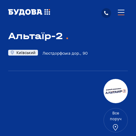
Альтаїр-2
Київський
Люстдорфська дор., 90
Все
поруч