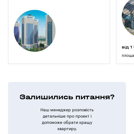
від 1
площа
Залишились питання?
Наш менеджер розповість
детальніше про проект і
допоможе обрати кращу
квартиру.