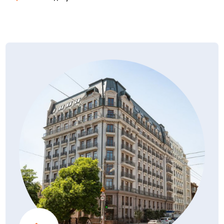
Джерелом теплопостачання служать індивідуальні дахові
газові котельні провідних європейських виробників.
Сертифікат про закінчення будівництва
Система опалення — закрита з насосною циркуляцією,
PDF, 1.38Мб
02.06.2020
двухтрубная, поквартирна, з установкою поверховій
розподільної гребінки в загальному коридорі,
Акт готовності об'єкта до експлуатації (3 черга)
з пластикових труб. В якості нагрівальних приладів
PDF, 3.72Мб
02.06.2020
в квартирах встановлюються сталеві панельні радіатори.
Витяжна вентиляція житлових кімнат квартир
передбачена через витяжні канали кухонь, санвузлів,
Дозвіл на будівництво
ванних кімнат.
PDF, 1.63Мб
02.06.2020
Водопостачання і каналізація
— Внутрішній водопровід монтується з шитого
поліетилену.
— На введенні в кожну квартиру встановлюється водомір.
— Господарсько-побутова каналізація будівлі виконується
з поліпропіленових труб.
— Для забезпечення безперебійного водопостачання
житлового комплексу запроектовані водопровідні насосні
станції.
Автоматизація