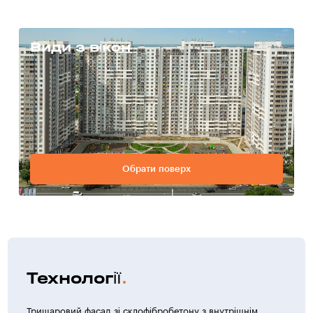
Види з вікон
Обрати поверх
Технології
Тришаровий фасад зі склофібробетону з внутрішнім