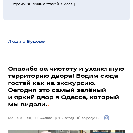
Строим 30 жилых этажей в месяц
>30 ж
Люди о Будове
а
Спасибо за чистоту и ухоженную
территорию двора! Водим сюда
Ми
гостей как на экскурсию.
до
ь
Сегодня это самый зелёный
со
и яркий двор в Одессе, который
до
мы видели.
Вал
Маша и Оля, ЖК «Альтаир-1. Звездный городок»