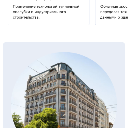
блоков. Покрытие — совмещенное утепленное. Кровля
Применение технологий туннельной
Облачная экос
здания — рулонная малоуклонная.
опалубки и индустриального
передовая тех
строительства.
данными о зда
Наружная отделка жилого комплекса «Ясная поляна»
Цоколь здания выполнен с помощью использования
гранитных плит с бесшовным примыканием, а также
деревянных облицовок из дубовой доски. Стены от 2-
го — 7-го этажа выполнены в комбинации декоративной
штукатурки высокого качества с расшивкой
и облицовочного кирпича. Выше 7-го этажа —
облицованные фасады из матированного стекла.
Дополнительная информация:
Лифты — фирмы «OTIS».
Примечание:
Применялись технологии ООО «Баутех-Украина».