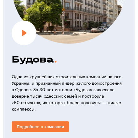
Оконный профиль — трехкамерный КБЕ серии «Balance».
Монтажная ширина — 70мм. Было также выполнено
тонированные стекол.
Входные двери в квартиры — бронированные,
утепленные, звукоизолированные.
Также важно отметить, что при проектировании жилого
комплекса, были внедрены мероприятия
по дополнительному повышению шумозащитных
Будова
характеристик здания:
— Наружные окна оснащены дополнительными
стеклопакетами;
Одна из крупнейших строительных компаний на юге
— Установленные дополнительные шумоглушители
Украины, и признанный лидер жилого домостроения
на всасывающем и напорном воздуховодах;
в Одессе. За 30 лет истории «Будова» завоевала
— Вентиляторы установлены на специальные
доверие тысяч одесских семей и построила
вибропоглащающие основания;
>60 объектов, из которых более половины — жилые
— Система автономного теплоснабжения реализована
комплексы.
по технологии «плавающий пол».
Места общего пользования:
Подробнее о компании
— Полы — уложена керамическая плитка.