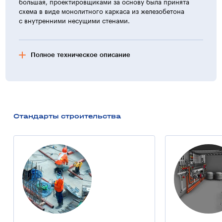
большая, проектировщиками за основу была принята
схема в виде монолитного каркаса из железобетона
с внутренними несущими стенами.
Полное техническое описание
Фундамент зданий
В домах жилого комплекса «Руслан и Людмила» в Одессе
фундаменты по свайному основанию — монолитные,
выполнены из железобетона. Применение такой
Стандарты строительства
технологии заложения фундамента исключает
возможность появления трещин в стенах и осадку домов.
Наружные стены
Стены первых 3 этажей здания выполнены
из пенобетона, толщиной 30 см. На остальных этажах
установлена специальная фасадная система. Для
сохранения тепла в квартирах выполнена кладка
из газобетона, его толщина составляет 10 см.
Стеклофибробетон, применяемый в фасадной системе