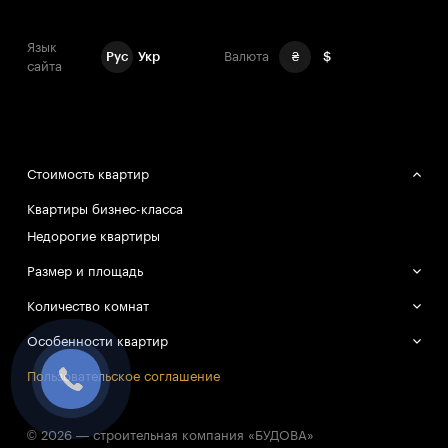
Язык
Рус
Укр
Валюта
₴
$
сайта
Стоимость квартир
Квартиры бизнес-класса
Недорогие квартиры
Размер и площадь
Большие квартиры
Количество комнат
Маленькие квартиры
Однокомнатные квартиры
Особенности квартир
Двухкомнатные квартиры
Смарт-квартиры
Пользовательское соглашение
Трёхкомнатные квартиры
Все квартиры в объекте проданы
© 2026 — строительная компания «БУДОВА»
Перейти к списку объектов