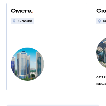
Омега
Ск
Киевский
К
от 1 
площа