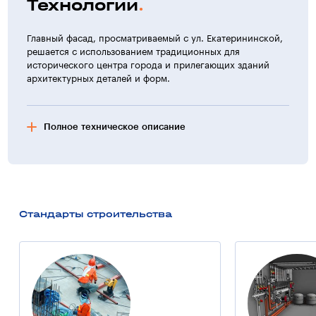
Технологии
Главный фасад, просматриваемый с ул. Екатерининской,
решается с использованием традиционных для
исторического центра города и прилегающих зданий
архитектурных деталей и форм.
Полное техническое описание
Дополнительная информация:
Для обеспечения полного комфорта сотрудников,
клиентов и гостей центра будет размещен
двухуровневый подземный паркинг.
Стандарты строительства
Примечание:
В бутик-отеле, будет размещен концертный холл
с летними террасами, откуда открывается прекрасный
вид на морской залив и исторический центр Одессы.