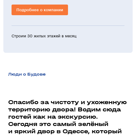
Подробнее о компании
Строим 30 жилых этажей в месяц
>30 ж
Люди о Будове
а
Спасибо за чистоту и ухоженную
территорию двора! Водим сюда
Ми
гостей как на экскурсию.
до
ь
Сегодня это самый зелёный
со
и яркий двор в Одессе, который
до