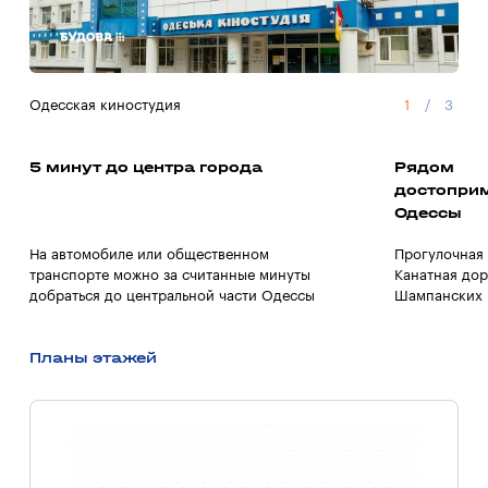
Одесская киностудия
1
/
3
Суп
5 минут до центра города
Рядом
достопри
Одессы
На автомобиле или общественном
Прогулочная 
транспорте можно за считанные минуты
Канатная дор
добраться до центральной части Одессы
Шампанских 
Планы этажей