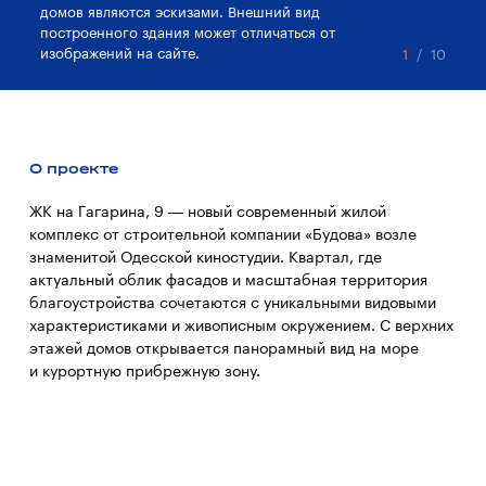
домов являются эскизами. Внешний вид
до
построенного здания может отличаться от
по
изображений на сайте.
из
1
/
10
О проекте
ЖК на Гагарина, 9 — новый современный жилой
комплекс от строительной компании «Будова» возле
знаменитой Одесской киностудии. Квартал, где
актуальный облик фасадов и масштабная территория
благоустройства сочетаются с уникальными видовыми
характеристиками и живописным окружением. С верхних
этажей домов открывается панорамный вид на море
и курортную прибрежную зону.