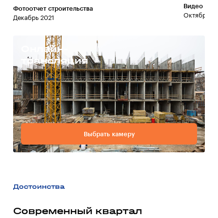
Видео со 
Фотоотчет строительства
Октябрь 20
Декабрь 2021
Онлайн-
трансляция
Выбрать камеру
Достоинства
Современный квартал