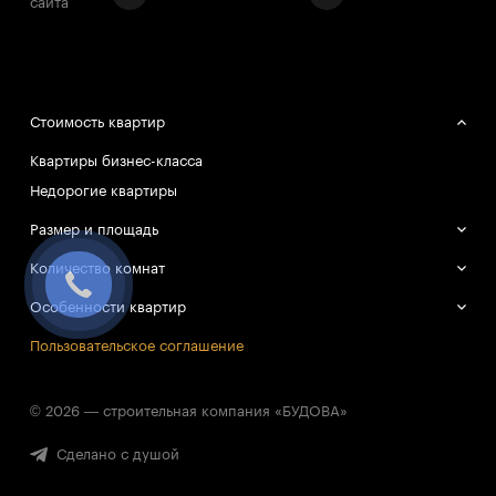
сайта
Стоимость квартир
Квартиры бизнес-класса
Недорогие квартиры
Размер и площадь
Большие квартиры
Количество комнат
Маленькие квартиры
Однокомнатные квартиры
Особенности квартир
Двухкомнатные квартиры
Смарт-квартиры
Пользовательское соглашение
Трёхкомнатные квартиры
© 2026 — строительная компания «БУДОВА»
Сделано с душой