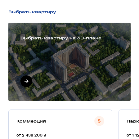
Выбрать квартиру
Выбрать квартиру на 3D-плане
Коммерция
Парк
от 2 438 200 ₴
от 1 1