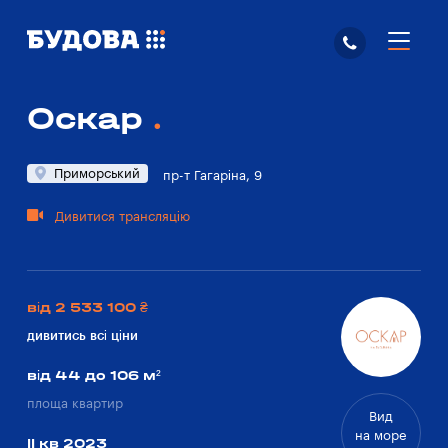
Оскар
Приморський
пр-т Гагаріна, 9
Дивитися трансляцію
від 2 533 100 ₴
дивитись всі ціни
від 44 до 106 м²
площа квартир
Вид
на море
II кв 2023