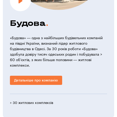
двухтрубная, поквартирна, з установкою поверховій
розподільної гребінки в загальному коридорі,
з пластикових труб. В якості нагрівальних приладів
в квартирах встановлюються сталеві панельні радіатори
Будова
з установкою теплових лічильників і системи регулювання
тепла в квартирі. Вентиляція квартир передбачена
примусова через витяжні канали.
«Будова» — одна з найбільших будівельних компаній
Водопостачання і каналізація
на півдні України, визнаний лідер житлового
будівництва в Одесі. За 30 років роботи «Будова»
Внутрішній водопровід монтується з шитого поліетилену.
здобула довіру тисяч одеських родин і побудувала >
Поквартирний облік водопостачання здійснюється
60 об’єктів, з яких більше половини — житлові
лічильниками, які встановлюються в загальному холі.
комплекси.
Господарсько-побутова каналізація будівлі виконується
з поліпропіленових труб.
Для забезпечення безперебійного водопостачання
Детальніше про компанію
житлових будинків запроектована водопровідна насосна
станція.
Автоматизація
> 30 житлових комплексів
> 1 0
Устаткування житлових будинків мультимедійними
телекомунікаційними мережами з доступом в кожну
квартиру. Базова комплектація забезпечує автоматичне