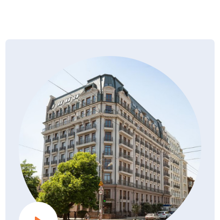
Вікна, балконні двері. Профіль п’ятикамерний
з двоконтурним замиканням. Для заповнення
Дозвіл на виконання будівельних робіт
використовується однокамерний енергозберігаючий
PDF, 0.06Мб
27.08.2021
склопакет.
Оздоблення місць загального користування виконується
за індивідуальним дизайнерським проектом і включає:
— підлоги — декоративне покриття;
— стіни — пофарбовані;
— стелі — підвісні.
При проектуванні були передбачені ряд шумозахисних
заходів, що забезпечують комфорт в проживанні.
Опалення та вентиляція
Джерелом теплопостачання є індивідуальна дахова газова
котельня провідних європейських виробників.
Теплоносієм для потреб опалення та теплопостачання
прийнята вода.
Система опалення — закрита з насосною циркуляцією,