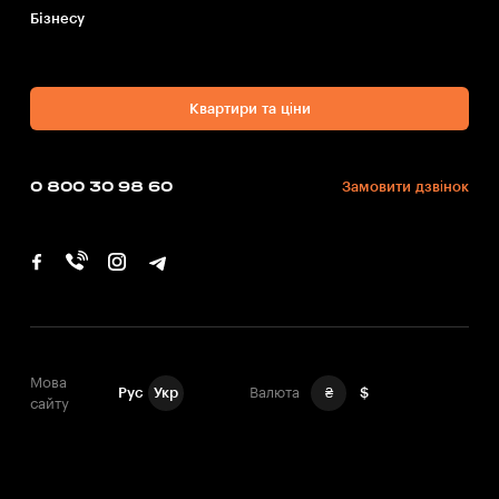
Бiзнесу
Квартири та ціни
0 800 30 98 60
Замовити дзвінок
Мова
Рус
Укр
Валюта
₴
$
сайту