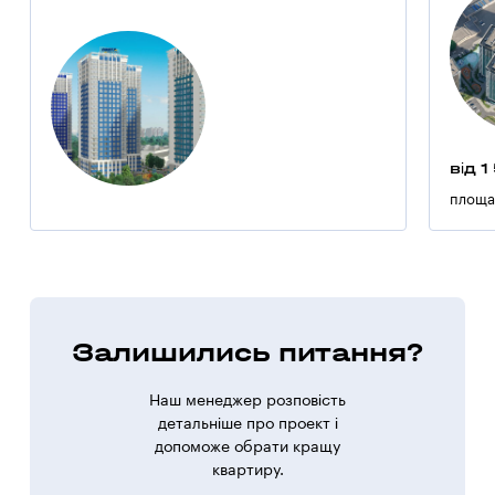
від 1
площа
Залишились питання?
Наш менеджер розповість
детальніше про проект і
допоможе обрати кращу
квартиру.