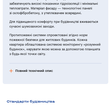
забезпечують високі показники гідроізоляції і мінімальні
тепловтрати. Матеріал фасаду — технологічні панелі
зі склофібробетону, з утеплювачем всередині.
Для підвищеного комфорту при будівництві вживаються
сучасні шумозахисні заходи.
Протипожежні системи спроектовані згідно норм
пожежної безпеки для житлових будинків. Кожна
квартира облаштована системою моніторингу «розумний
будинок», керувати якою можна за допомогою планшета
з будь-якої точки світу.
Повний технічний опис
Характеристика житлових будинків
24-х поверхові житлові будинки по пр-ту Гагаріна,
9 розташовані в одній з найбільш респектабельних
і мальовничих частин міста, поблизу від морського
Стандарти будівництва
узбережжя, Одеській кіностудії, об’єктів інфраструктури,
паркових зон.