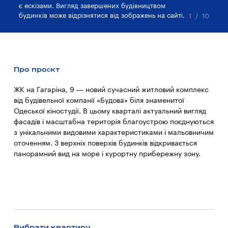
є ескізами. Вигляд завершених будівництвом
є 
будинків може відрізнятися від зображень на сайті.
бу
1
/
10
Про проєкт
ЖК на Гагаріна, 9 — новий сучасний житловий комплекс
від будівельної компанії «Будова» біля знаменитої
Одеської кіностудії. В цьому кварталі актуальний вигляд
фасадів і масштабна територія благоустрою поєднуються
з унікальними видовими характеристиками і мальовничим
оточенням. З верхніх поверхів будинків відкривається
панорамний вид на море і курортну прибережну зону.
Вибрати квартиру