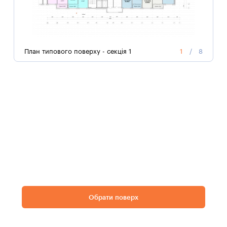
П
План типового поверху - секція 1
1
/
8
Види з вікон
Обрати поверх