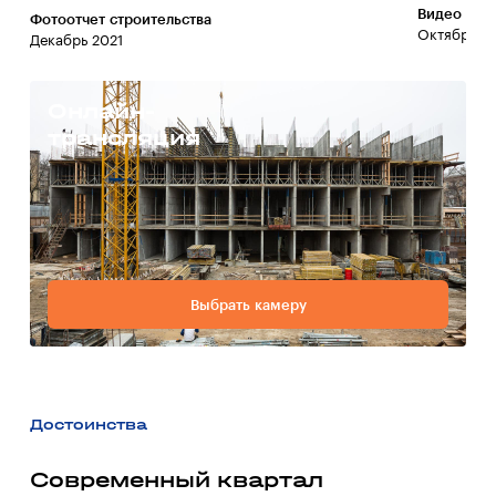
Видео со 
Фотоотчет строительства
Октябрь 20
Декабрь 2021
Онлайн-
трансляция
Выбрать камеру
Достоинства
Современный квартал