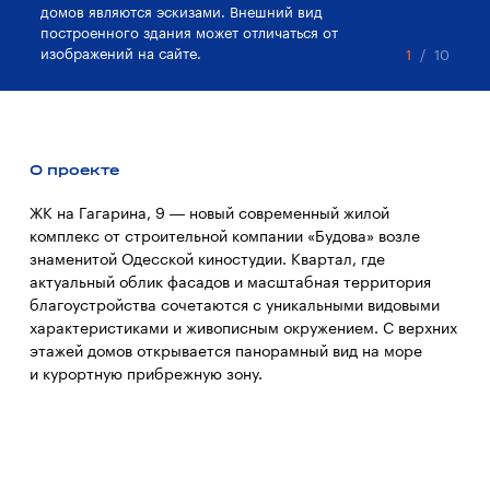
домов являются эскизами. Внешний вид
до
построенного здания может отличаться от
по
изображений на сайте.
из
1
/
10
О проекте
ЖК на Гагарина, 9 — новый современный жилой
комплекс от строительной компании «Будова» возле
знаменитой Одесской киностудии. Квартал, где
актуальный облик фасадов и масштабная территория
благоустройства сочетаются с уникальными видовыми
характеристиками и живописным окружением. С верхних
этажей домов открывается панорамный вид на море
и курортную прибрежную зону.