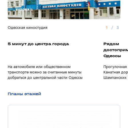
Одесская киностудия
1
/
3
Суп
5 минут до центра города
Рядом
достопри
Одессы
На автомобиле или общественном
Прогулочная 
транспорте можно за считанные минуты
Канатная дор
добраться до центральной части Одессы
Шампанских 
Планы этажей