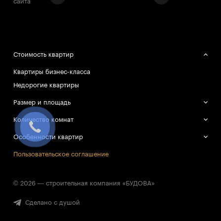
сайта
Стоимость квартир
Квартиры бизнес-класса
Недорогие квартиры
Размер и площадь
Большие квартиры
Количество комнат
Маленькие квартиры
Однокомнатные квартиры
Особенности квартир
Двухкомнатные квартиры
Смарт-квартиры
Пользовательское соглашение
Трёхкомнатные квартиры
© 2026 — строительная компания «БУДОВА»
Сделано с душой