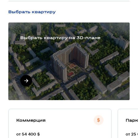
Выбрать квартиру
Выбрать квартиру на 3D-плане
Коммерция
Парк
от 54 400 $
от 25