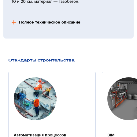
10 и 20 см, материал — газобетон.
Полное техническое описание
Фасад здания
Кровля изготовлена из металлочерепицы, представляет
собой скатную конструкцию. Стены отделаны фактурной
краской по штукатурному слою. Облицовка цоколя —
Стандарты строительства
мраморная плитка.
Дополнительная информация:
На территории жилого комплекса «Наполеон
и Жозефина» (Одесса) СК «Будова» располагается
двухуровневый паркинг.
Примечание:
При строительстве комплекса применялись технологии
компании «Баутех-Украина».
Автоматизация процессов
BIM