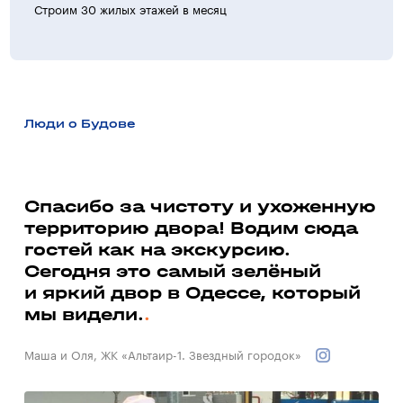
Строим 30 жилых этажей в месяц
>30 ж
Люди о Будове
а
Спасибо за чистоту и ухоженную
территорию двора! Водим сюда
Ми
гостей как на экскурсию.
до
ь
Сегодня это самый зелёный
со
и яркий двор в Одессе, который
до
мы видели.
Вал
Маша и Оля, ЖК «Альтаир-1. Звездный городок»