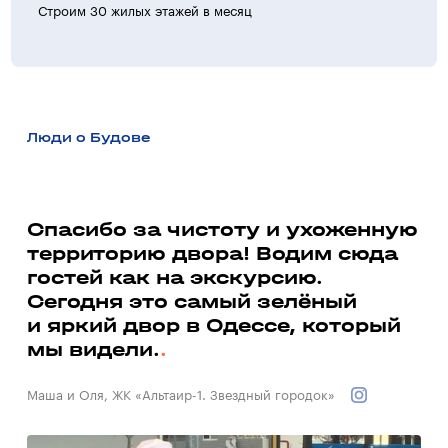
Строим 30 жилых этажей в месяц
>30 ж
Люди о Будове
а
Спасибо за чистоту и ухоженную
территорию двора! Водим сюда
Ми
гостей как на экскурсию.
до
ь
Сегодня это самый зелёный
со
и яркий двор в Одессе, который
до
мы видели.
Вал
Маша и Оля, ЖК «Альтаир-1. Звездный городок»