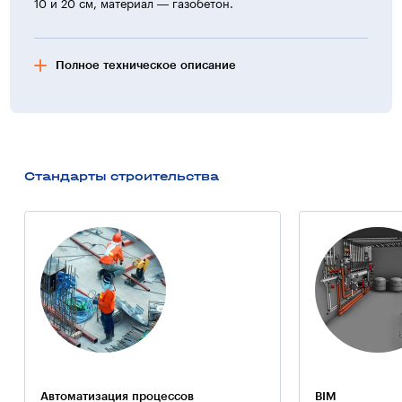
10 и 20 см, материал — газобетон.
Полное техническое описание
Фасад здания
Кровля изготовлена из металлочерепицы, представляет
собой скатную конструкцию. Стены отделаны фактурной
краской по штукатурному слою. Облицовка цоколя —
Стандарты строительства
мраморная плитка.
Дополнительная информация:
На территории жилого комплекса «Наполеон
и Жозефина» (Одесса) СК «Будова» располагается
двухуровневый паркинг.
Примечание:
При строительстве комплекса применялись технологии
компании «Баутех-Украина».
Автоматизация процессов
BIM