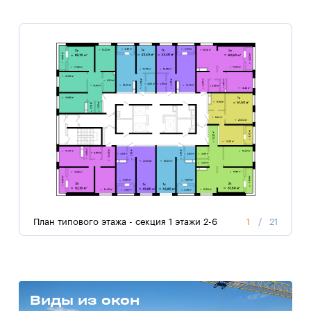
План типового этажа - секция 1 этажи 2-6
1
/
21
П
Виды из окон