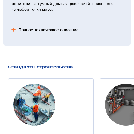
мониторинга «умный дом», управляемой с планшета
из любой точки мира.
Полное техническое описание
Характеристика жилых домов
25 этажные жилые дома по ул. Жаботинского, 54-А
расположены в современном спальном микрорайоне
города в пределах улиц Жаботинского, Глинки,
Стандарты строительства
Проектная, поблизости от парка Горького, торговых
и развлекательных центров.
Во второй очереди строительства в составе жилых домов
№ 5,6,7 предусматриваются:
— квартиры от 43 м² до 85 м²;
— коммерческие помещения;
— охраняемая территория с оборудованными
площадками для отдыха и занятия спортом детей
и взрослых;
— наземный многоуровневый паркинг.