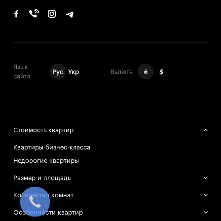
Язык
Рус
Укр
Валюта
₴
$
сайта
Стоимость квартир
Квартиры бизнес-класса
Недорогие квартиры
Размер и площадь
Большие квартиры
Количество комнат
Маленькие квартиры
Однокомнатные квартиры
Особенности квартир