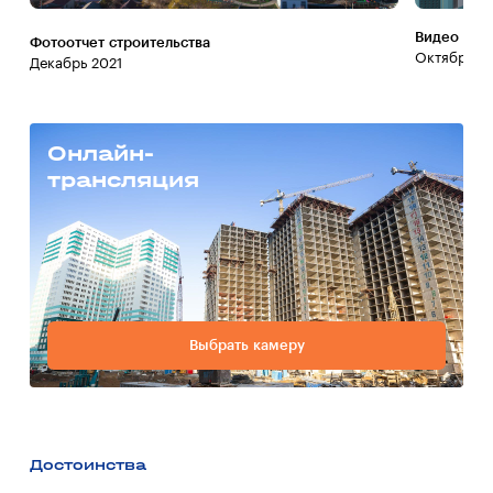
Видео со 
Фотоотчет строительства
Октябрь 20
Декабрь 2021
Онлайн-
трансляция
Выбрать камеру
Достоинства