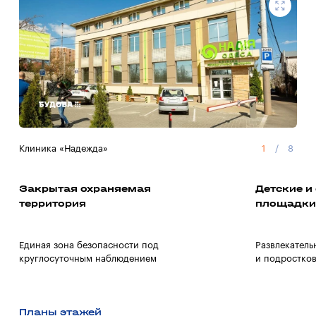
Клиника «Надежда»
1
/
8
Авт
Закрытая охраняемая
Детские и
территория
площадки
Единая зона безопасности под
Развлекатель
круглосуточным наблюдением
и подростко
Планы этажей