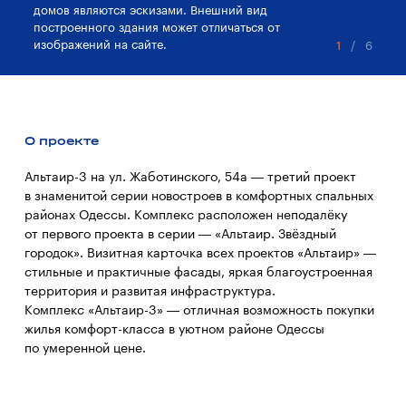
домов являются эскизами. Внешний вид
до
построенного здания может отличаться от
по
изображений на сайте.
из
1
/
6
О проекте
Альтаир-3 на ул. Жаботинского, 54а — третий проект
в знаменитой серии новостроев в комфортных спальных
районах Одессы. Комплекс расположен неподалёку
от первого проекта в серии — «Альтаир. Звёздный
городок». Визитная карточка всех проектов «Альтаир» —
стильные и практичные фасады, яркая благоустроенная
территория и развитая инфраструктура.
Комплекс «Альтаир-3» — отличная возможность покупки
жилья комфорт-класса в уютном районе Одессы
по умеренной цене.