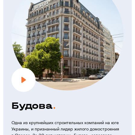
по индивидуальному дизайнерскому проекту и включает:
— полы — декоративное покрытие;
— стены — окрашены;
— потолки — подвесные.
При проектировании были предусмотрены ряд
шумозащитных мероприятий, обеспечивающих комфорт
в проживании.
Отопление и вентиляция
Источником теплоснабжения является индивидуальная
крышная газовая котельная ведущих европейских
производителей. Теплоносителем для нужд отопления
и теплоснабжения принята вода.
Система отопления — закрытая с насосной циркуляцией,
Будова
двухтрубная, поквартирная, с установкой поэтажной
распределительной гребенки в общем коридоре,
из пластиковых труб. В качестве нагревательных
приборов в квартирах устанавливаются стальные
Одна из крупнейших строительных компаний на юге
панельные радиаторы с установкой тепловых счетчиков
Украины, и признанный лидер жилого домостроения
и системы регулирования тепла в квартире. Вентиляция