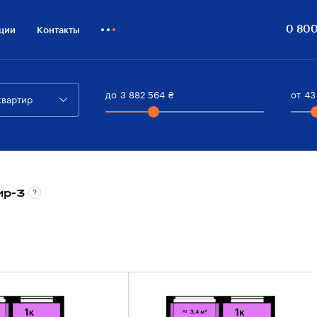
0 800
ции
Контакты
Как купить
Блог
до
3 882 564
₴
от
43
квартир
Бизнесу
ир-3