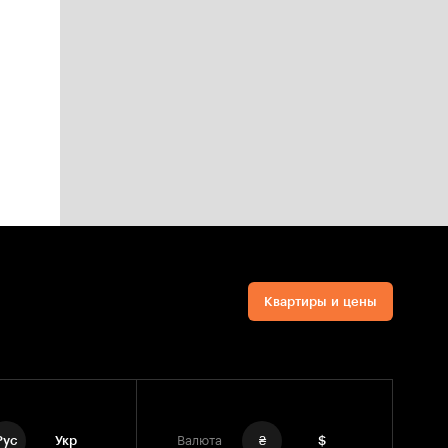
Квартиры и цены
Рус
Укр
Валюта
₴
$