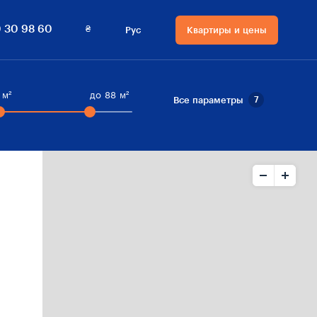
₴
 30 98 60
Рус
Квартиры и цены
Язык сайта
Валюта на сайте
Русский
₴ Гривны
м²
до
88
м²
Все параметры
7
Українська
$ Доллары