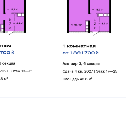
тная
1-комнатная
 700 ₴
от 1 891 700 ₴
6 секция
Альтаир-3, 6 секция
 2027 | Этаж 13—15
Сдача 4 кв. 2027 | Этаж 17—25
6 м²
Площадь 43.6 м²
7
8
9
10