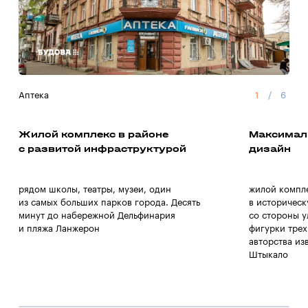
Аптека
1
/
6
Суп
Жилой комплекс в районе
Максимал
с развитой инфраструктурой
дизайн
рядом школы, театры, музеи, один
жилой компле
из самых больших парков города. Десять
в историческ
минут до набережной Дельфинария
со стороны 
и пляжа Ланжерон
фигурки трех
авторства из
Штыкало
1
/
0