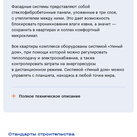
Фасадные системы представляют собой
стеклофибробетонные панели, уложенные в три слоя,
с утеплителем между ними. Это дает возможность
блокировать проникновение влаги извне, а значит —
сохранить в квартирах и холлах комфортный
микроклимат.
Все квартиры комплекса оборудованы системой «Умный
дом», при помощи которой можно регулировать
теплоподачу и электроснабжение, а также
контролировать затраты на энергоресурсы
в дистанционном режиме. Системой «Умный дом» можно
управлять с планшета, находясь в любой точке мира.
Полное техническое описание
Характеристика жилых домов
Здания жилого комплекса запроектированы с учетом
современных требований и современного передового
опыта в решении архитектурно — пространственного
Стандарты строительства