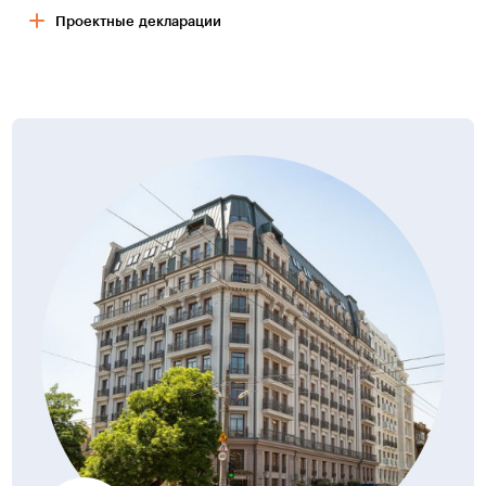
из пенополистирольных шариков, которая выполняет
Проектные декларации
сразу две функции: шумопоглощающую
и теплосберегающую.
Проектная декларация (1 п. к.)
Отопление и вентиляция
PDF, 7.33Мб
17.05.2020
Источником теплоснабжения служат индивидуальные
Проектная декларация (2 п. к.)
крышные газовые котельные ведущих европейских
PDF, 7.33Мб
17.05.2020
производителей.
Теплоносителем для нужд отопления и теплоснабжения
принята вода с параметрами 80-60°С.
Проектная декларация (3 п. к.)
PDF, 6.96Мб
17.05.2020
Система отопления — закрытая с насосной циркуляцией,
двухтрубная, поквартирная, с установкой поэтажной
распределительной гребенки в общем коридоре,
из пластиковых труб. В качестве нагревательных
приборов в квартирах устанавливаются стальные
панельные радиаторы. Вытяжная вентиляция жилых
комнат квартир предусмотрена через вытяжные каналы
кухонь, санузлов, ванных комнат.
Водоснабжение и канализация
— Внутренний водопровод монтируется из шитого