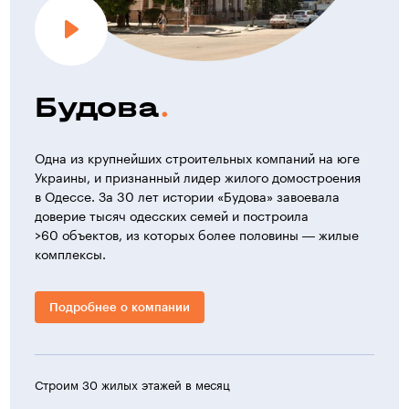
полиэтилена.
— На вводе в каждую квартиру устанавливается водомер.
— Хозяйственно-бытовая канализация здания
выполняется из полипропиленовых труб.
— Для обеспечения бесперебойного водоснабжения
Будова
жилого комплекса запроектированы водопроводные
насосные станции.
Автоматизация
Одна из крупнейших строительных компаний на юге
Украины, и признанный лидер жилого домостроения
При проектировании жилого комплекса были обеспечены
в Одессе. За 30 лет истории «Будова» завоевала
следующие системы автоматизации:
доверие тысяч одесских семей и построила
>60 объектов, из которых более половины — жилые
— Автоматика против дымной защиты,
комплексы.
предусматривающая управление работой
вентиляционных систем, обеспечивающих
принудительное удаление дыма и создание подпора
Подробнее о компании
воздуха в лифтовые шахты, а также сигнализацию
о пожаре.
— Автоматическое управление работой вентиляционных
систем, обеспечивающих удаление дыма и создание
подпора воздуха в лифтовом холле грузового лифта.
Строим 30 жилых этажей в месяц
>30 ж
— Система «Умный дом» (базовая комплектация)