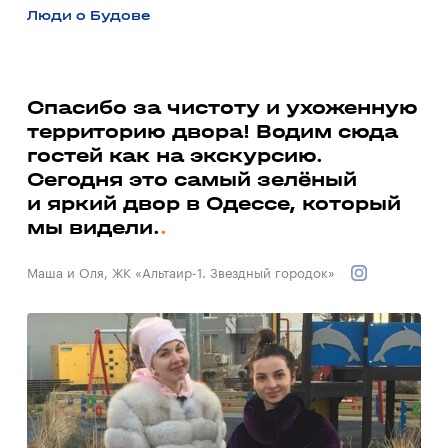
Люди о Будове
а
Спасибо за чистоту и ухоженную
территорию двора! Водим сюда
Ми
гостей как на экскурсию.
до
ь
Сегодня это самый зелёный
со
и яркий двор в Одессе, который
до
мы видели.
Вал
Маша и Оля, ЖК «Альтаир-1. Звездный городок»