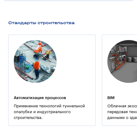
Восставших, терраса — памятный знак «Жертвам
Холокоста», терраса — территория застройки, терраса —
сквер.
Стандарты строительства
Конструктивная схема здания — связевой каркас.
Конструкции решены в монолитном железобетоне.
Жесткость здания в вертикальных плоскостях
обеспечивается диафрагмами в продольном
и поперечном направлении, в горизонтальных
плоскостях дисками перекрытий.
Примечание:
Синагога — центр духовной и общественной жизни
евреев:
— место собраний;
— место обсуждения общественных дел.
Автоматизация процессов
BIM
Применение технологий туннельной
Облачная экос
опалубки и индустриального
передовая тех
строительства.
данными о зда