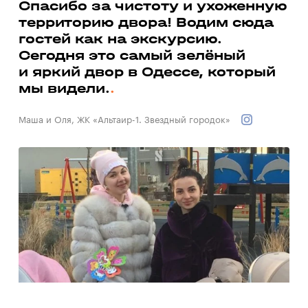
а
Спасибо за чистоту и ухоженную
территорию двора! Водим сюда
Ми
гостей как на экскурсию.
до
ь
Сегодня это самый зелёный
со
и яркий двор в Одессе, который
до
мы видели.
Вал
Маша и Оля, ЖК «Альтаир-1. Звездный городок»