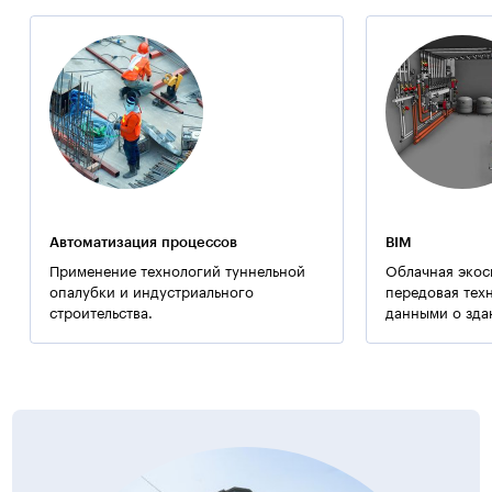
Дополнительная информация:
Здания новостройки в Одессе по адресу ул.Базарная
5 оборудованы скоростными бесшумными лифтами
нового поколения фирмы «OTIS».
Примечание:
Применялись технологии ООО «Баутех-Украина».
Автоматизация процессов
BIM
Применение технологий туннельной
Облачная экос
опалубки и индустриального
передовая тех
строительства.
данными о зда