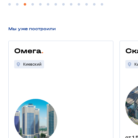
Мы уже построили
Омега
Ск
Киевский
К
от 1 