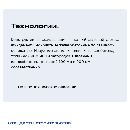
Технологии
Конструктивная схема здания — полный связевой каркас.
Фундаменты монолитные железобетонные по свайному
основанию. Наружные стены выполнены из газобетона,
толщиной 400 мм Перегородки выполнены
из газобетона, толщиной 100 мм и 200 мм
соответственно.
Полное техническое описание
Фасад здания
Цоколь облицован плитами «Гранитогресс». Поверхность
стен облицована лицевым кирпичом. Кровля — плоская,
эксплуатируемая, из битумных листов.
Стандарты строительства