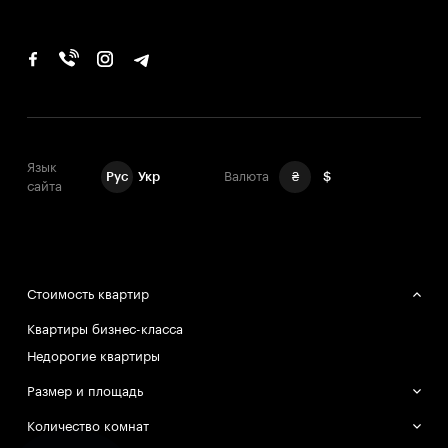
Язык
Рус
Укр
Валюта
₴
$
сайта
Стоимость квартир
Квартиры бизнес-класса
Недорогие квартиры
Размер и площадь
Большие квартиры
Количество комнат