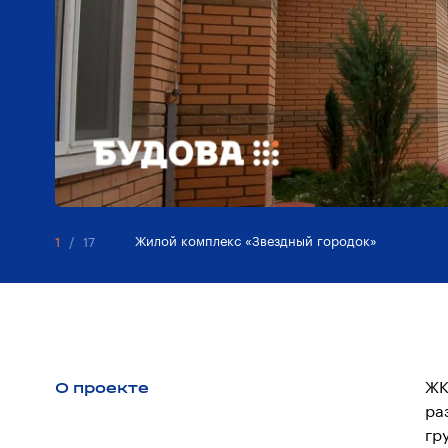
Жилой комплекс «Звездный городок»
1
/
17
О проекте
ЖК
ра
гр