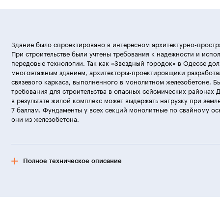
Здание было спроектировано в интересном архитектурно-простр
При строительстве были учтены требования к надежности и испо
передовые технологии. Так как «Звездный городок» в Одессе дол
многоэтажным зданием, архитекторы-проектировщики разработа
связевого каркаса, выполненного в монолитном железобетоне. Б
требования для строительства в опасных сейсмических районах ДБ
в результате жилой комплекс может выдержать нагрузку при земл
7 баллам. Фундаменты у всех секций монолитные по свайному ос
они из железобетона.
Полное техническое описание
Наружные стены
В 1–5 секциях дома наружные стены имеют утепленную фасадную
и заполнена утеплителем полистиролбетоном. В 6–8 секциях мат
газобетон, он экологичен и обладает отличными теплоизоляцион