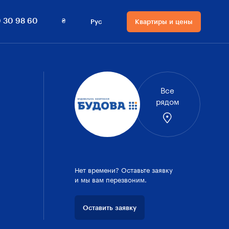
0 800 30 98 60
Квартиры и цены
₴
 30 98 60
Рус
Квартиры и цены
Язык сайта
Валюта на сайте
Русский
₴ Гривны
Українська
$ Доллары
Все
рядом
Нет времени? Оставьте заявку
и мы вам перезвоним.
Оставить заявку