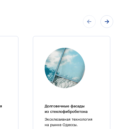
тонная кладка толщиной 10 см. Стеклофибробетон,
я упругим, высокопрочным и пластичным
ловолокна, равномерно распределенных по объему
твам этот материал относится к несгораемым
обетон — экологически чистый материал,
ы выполнены из монолитного железобетона.
ые — 30 см. Между квартирами предусмотрены
в обработки внешних стен: 1 и 2 этажи имеют
кции) на газобетон наложена декоративная
истемами. Кровля использована плоская
литкой, а там где присутствует неэксплуатируемая
я
Долговечные фасады
из стеклофибробетона
дова», отличается от других зданий уровнем
Эксклюзивная технология
«OTIS», которые относятся к устройствам нового
на рынке Одессы.