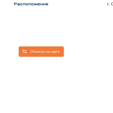
Расположение
г.
Объекты на карте
Скрыть
все
объекты