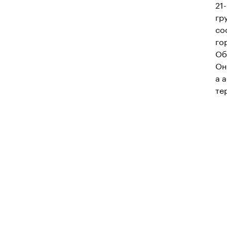
21
гр
со
го
Об
Он
а 
те