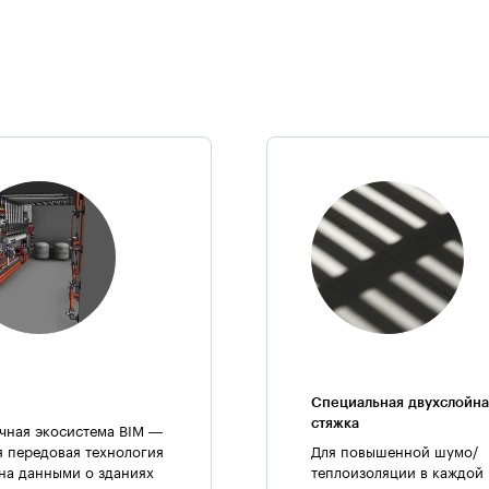
Для лучшего сохранения тепла в квартирах осуществлена газобе
применяемый в фасадной системе ЖК Звездный городок являетс
материалом. Он основан на цементной матрице и отрезках стек
бетона.
По пожаробезопасным
, механическим и теплотехническим свойс
и соответствует всем украинским стандартам. Также стеклофибр
не содержащий вредных компонентов. Внутренние несущие стен
Продольные и поперечные стены имеют толщину 20 см, а торцев
перегородки из газобетона и бетона, их толщина — 20 см.
Фасад здания представляет собой комбинацию различных способо
облицовку из керамического кирпича. В 3–14 этажах (6, 7 и 8 се
штукатурка. 3—21(19) этажи у секций 1–5 оснащены фасадными с
эксплуатируемая, по железобетонным перекрытиям она уложена п
часть, положен в два слоя еврорубероид.
Дополнительная информация:
Специальная двухслойна
стяжка
чная экосистема BIM —
В Одессе Звездный городок, как и остальные новостройки СК «Бу
я передовая технология
Для повышенной шумо/
комфорта. К примеру, в нем есть бесшумные и скоростные лифты 
на данными о зданиях
теплоизоляции в каждой
поколения.