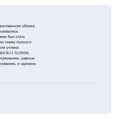
анственном облике.
льзовались
жен был стать
ли схему полного
ыли учтены
Н В.1.1-12:2006,
етрясениях, равную
нованию, и сделаны
 систему. Она выполнена из стеклофибробетона
ериалом для наружных стен выступил чистый
ными свойствами.