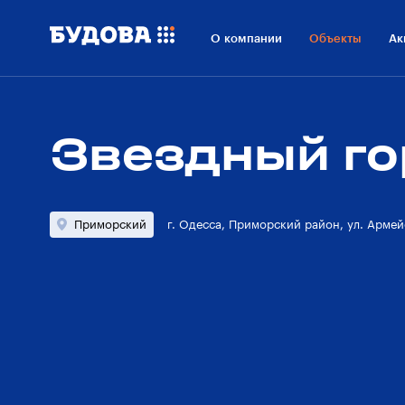
О проекте
Расположение
О компании
Объекты
Ак
Технологии
О застройщике
Звездный г
Приморский
г. Одесса, Приморский район, ул. Армейс