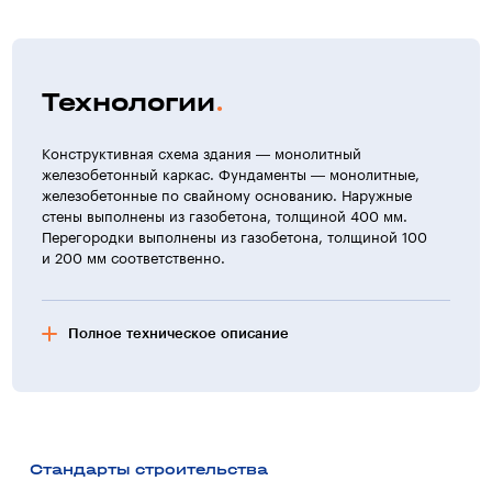
Технологии
Конструктивная схема здания — монолитный
железобетонный каркас. Фундаменты — монолитные,
железобетонные по свайному основанию. Наружные
стены выполнены из газобетона, толщиной 400 мм.
Перегородки выполнены из газобетона, толщиной 100
и 200 мм соответственно.
Полное техническое описание
Фасад здания
Цоколь облицован мраморной плиткой.
Отделка стен — фактурная окраска по штукатурному
слою.
Стандарты строительства
Кровля — скатная из металлочерепицы.