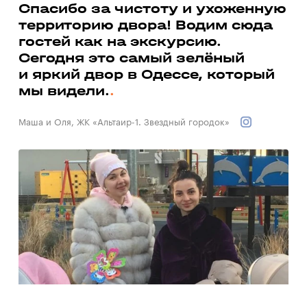
а
Спасибо за чистоту и ухоженную
территорию двора! Водим сюда
Ми
гостей как на экскурсию.
до
ь
Сегодня это самый зелёный
со
и яркий двор в Одессе, который
до
мы видели.
Вал
Маша и Оля, ЖК «Альтаир-1. Звездный городок»