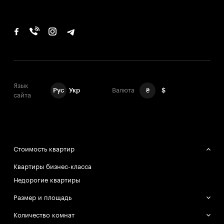
Язык
Рус
Укр
Валюта
₴
$
сайта
Стоимость квартир
Квартиры бизнес-класса
Недорогие квартиры
Размер и площадь
Большие квартиры
Количество комнат