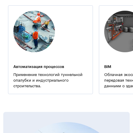
Дополнительная информация:
Здание оборудовано скоростными бесшумными лифтами
нового поколения фирмы «OTIS».
Примечание:
Применялись технологии ООО «Баутех-Украина».
Автоматизация процессов
BIM
Применение технологий туннельной
Облачная экос
опалубки и индустриального
передовая тех
строительства.
данными о зда