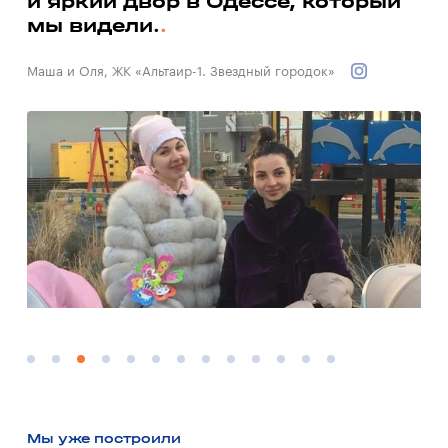
и яркий двор в Одессе, который
до
мы видели.
Вал
Маша и Оля, ЖК «Альтаир-1. Звездный городок»
Мы уже построили