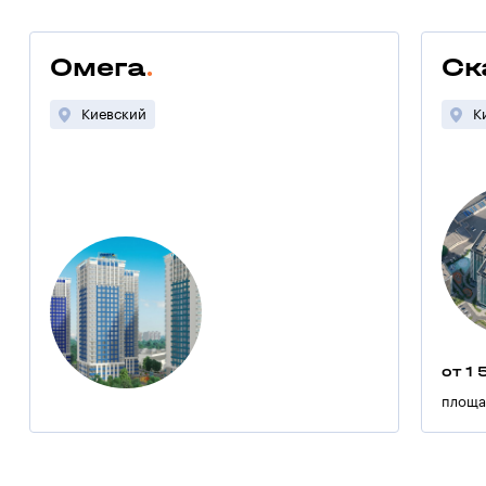
Омега
Ск
Киевский
К
от 1 
площа