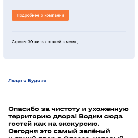
Подробнее о компании
Строим 30 жилых этажей в месяц
>30 ж
Люди о Будове
а
Спасибо за чистоту и ухоженную
территорию двора! Водим сюда
Ми
гостей как на экскурсию.
до
ь
Сегодня это самый зелёный
со