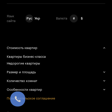
Язык
Рус
Укр
Валюта
₴
$
сайта
Стоимость квартир
Квартиры бизнес-класса
Недорогие квартиры
Размер и площадь
Большие квартиры
Количество комнат
Маленькие квартиры
Однокомнатные квартиры
Особенности квартир
Двухкомнатные квартиры
Смарт-квартиры
Пользовательское соглашение
Трёхкомнатные квартиры
Все квартиры в объекте проданы