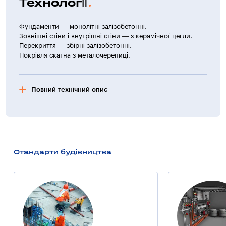
Технології
Фундаменти — монолітні залізобетонні.
Зовнішні стіни і внутрішні стіни — з керамічної цегли.
Перекриття — збірні залізобетонні.
Покрівля скатна з металочерепиці.
Повний технічний опис
Фасад будівлі
Цоколь облицьований мармуровою плиткою.
Оздоблення стін — фактурна забарвлення
по штукатурному шару.
Стандарти будівництва