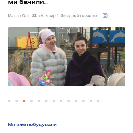
ми бачили.
Вал
Маша і Оля, ЖК «Альтаир-1. Звездный городок»
Ми вже побудували