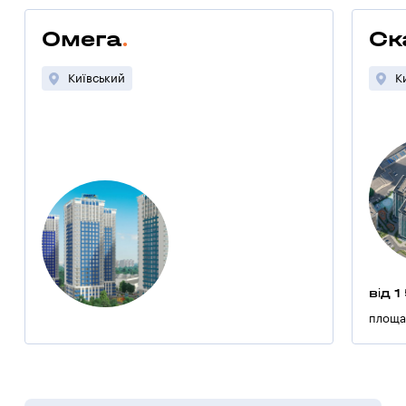
Омега
Ск
Київський
К
від 1
площа