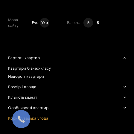
Мова
Рус
Укр
Валюта
₴
$
сайту
Вартість квартир
Квартири бізнес-класу
Недорогі квартири
Розмір і площа
Великі квартири
Кількість кімнат
Маленькі квартири
Однокімнатні квартири
Особливості квартир
Двокімнатні квартири
Смарт-квартири
Користувацька угода
Трикімнатні квартири
Усі квартири в об'єкті продано