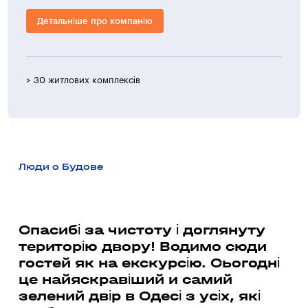
Детальніше про компанію
> 30 житлових комплексів
> 1 0
Люди о Будове
а
Спасибі за чистоту і доглянуту
Ми
територію двору! Водимо сюди
бу
гостей як на екскурсію. Сьогодні
су
це найяскравіший и самий
до
зелений двір в Одесі з усіх, які
ма