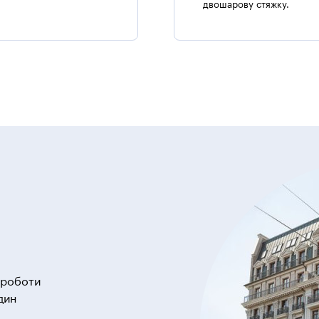
двошарову стяжку.
в роботи
дин