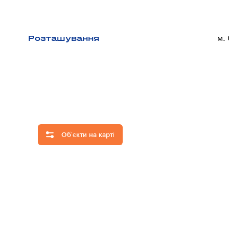
Розташування
м.
Об’єкти на карті
Приховати
всі
об'єкти