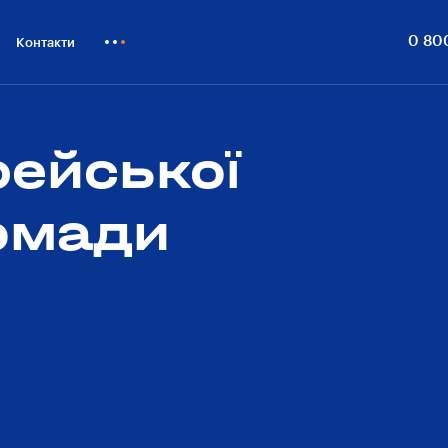
0 80
Контакти
Як купити
Блог
рейської
Бiзнесу
ромади