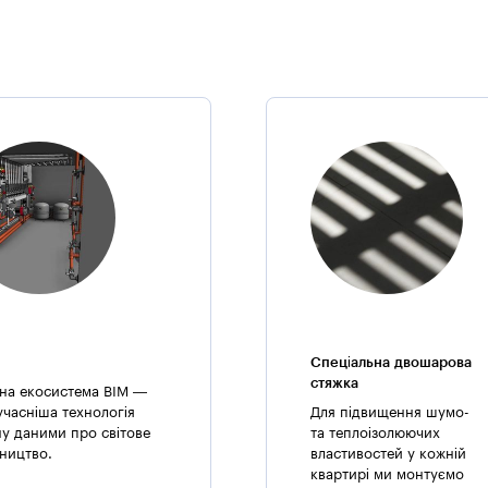
Конструктивна схема будівлі — связевой каркас. Конструкції виріш
в вертикальних площинах забезпечується діафрагмами в поздовжн
площинах дисками перекриттів.
Примітка:
Синагога — центр духовного й суспільного життя євреїв:
— місце зборів;
— місце обговорення громадських справ.
Спеціальна двошарова
стяжка
на екосистема BIM —
учасніша технологія
Для підвищення шумо-
ну даними про світове
та теплоізолюючих
вництво.
властивостей у кожній
квартирі ми монтуємо