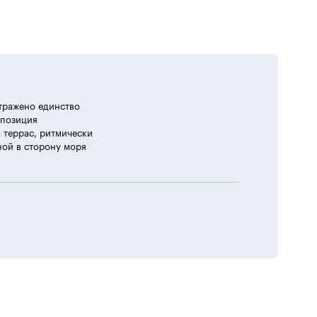
тражено единство
мпозиция
 террас, ритмически
ной в сторону моря
ображено єдність двох складових: духовної
істобудівною ситуацією: низка терас, ритмічно
ої в бік моря. Верхня тераса — культурно-діловий
осту», тераса — територія забудови, тераса —