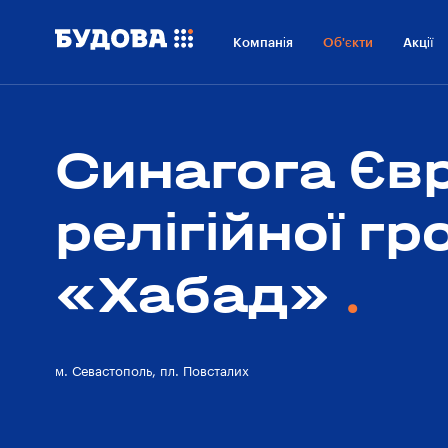
Про проект
Розташування
Компанія
Об'єкти
Акції
Технології
Про
забудовника
Синагога Єв
релігійної г
«Хабад»
м. Севастополь, пл. Повсталих