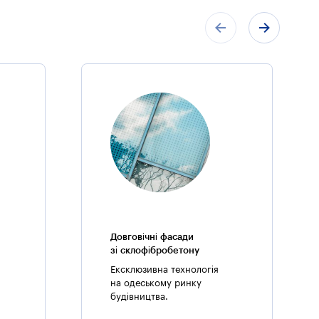
ені в монолітному залізобетоні. Жорсткість будівлі
ьому і поперечному напрямку, в горизонтальних
Довговічні фасади
зі склофібробетону
Ексклюзивна технологія
на одеському ринку
будівництва.