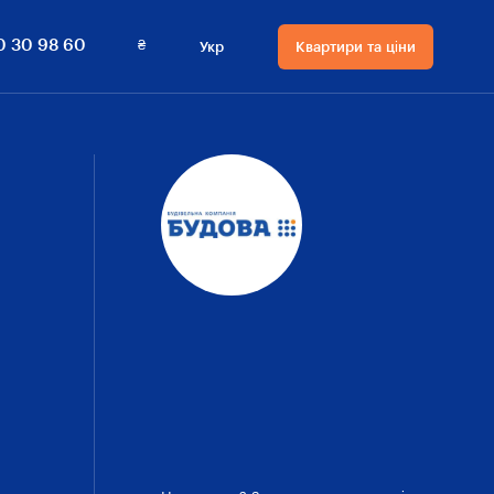
0 800 30 98 60
Квартири та ціни
₴
0 30 98 60
Укр
Квартири та ціни
Мова сайту
Валюта
на сайті
Русский
₴ Гривнi
Українська
$ Долари