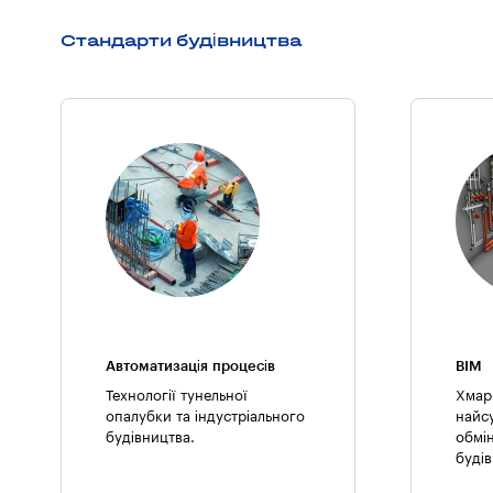
Стандарти будівництва
Автоматизація процесів
BIM
Технології тунельної
Хмар
опалубки та індустріального
найс
будівництва.
обмі
буді