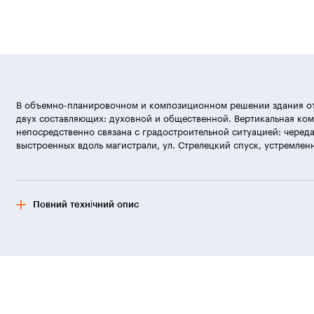
В объемно-планировочном и композиционном решении здания о
двух составляющих: духовной и общественной. Вертикальная ко
непосредственно связана с градостроительной ситуацией: череда
выстроенных вдоль магистрали, ул. Стрелецкий спуск, устремлен
Повний технічний опис
В об’ємно-планувальному і композиційному вирішенні будівлі від
і суспільної. Вертикальна композиція безпосередньо пов’язана з м
збудованих уздовж магістралі, вул. Стрілецький спуск, спрямован
центр на пл. Повсталих, тераса — пам’ятний знак «Жертвам Голок
сквер.