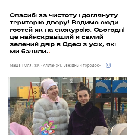
факторів пожежі. При будівництві будівель
застосовуються сучасні будівельні та оздоблювальні
а
Спасибі за чистоту і доглянуту
матеріали, конструкції та інженерні системи,
Ми
територію двору! Водимо сюди
що забезпечують протипожежний захист зданій.Жілой
бу
будинок обладнується засобами протипожежного
гостей як на екскурсію. Сьогодні
су
захисту: — влаштування евакуаційного освітлення;
це найяскравіший и самий
— регламентація вогнестійкості конструкцій; — системою
до
зелений двір в Одесі з усіх, які
димовидалення ліфтових шахт.
ма
ми бачили.
Вал
Маша і Оля, ЖК «Альтаир-1. Звездный городок»