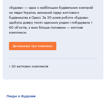
з поліпропіленових труб.
«Будова» — одна з найбільших будівельних компаній
Автоматизація
на півдні України, визнаний лідер житлового
будівництва в Одесі. За 30 років роботи «Будова»
При проектуванні житлового будинку були забезпечені
здобула довіру тисяч одеських родин і побудувала >
такі системи автоматизації: — автоматика протидимного
60 об’єктів, з яких більше половини — житлові
захисту, що передбачає управління роботою
комплекси.
вентиляційних систем, що забезпечують примусове
видалення диму і створення підпору повітря в ліфтові
шахти, а також сигналізацію про пожежу.
Детальніше про компанію
Електропостачання
Поквартирний облік електроенергії здійснюється
електронними лічильниками електроенергії, які
> 30 житлових комплексів
> 1 0
встановлюються в загальному холі. Передбачається
резервне електропостачання: два незалежних
електричних введення від різних трансформаторів.
Протипожежні заходи
Люди о Будове
Відповідно до вимог норм з пожежної безпеки будівель
комплекс забезпечується організаційно-технічними
заходами, що виключають вплив на людей небезпечних