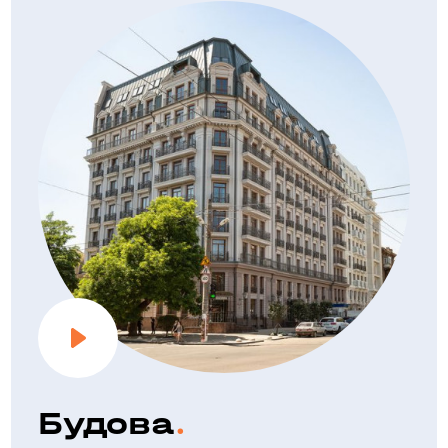
особливістю житлового будинку є пристрій стяжки
з політермбетона з наповнювачем з пінополістирольних
кульок, яка виконує відразу дві функції: шумопоглинальну
і теплозберігаючі.
Опалення та вентиляція
Джерелом теплопостачання житлового будинку служать
міські теплові мережі. Теплоносієм для потреб опалення
та теплопостачання прийнята вода з параметрами 80-
60 С. Теплопункт розташований в підвалі будівлі. Труби
системи опалення прокладені в товщі статі в ізоляції
зі спіненого поліетилену. В якості нагрівальних приладів
у квартирах прийняті сталеві пластинчасті радіатори.
Витяжна вентиляція житлових кімнат квартир
передбачена примусова через витяжні канали кухонь,
санвузлів, ванних кімнат.
Водопостачання і каналізація
Внутрішній водопровід монтується з шитого поліетилену.
Будова
На введенні в кожну квартиру встановлюється водомір.
Господарсько-побутова каналізація будівлі виконується