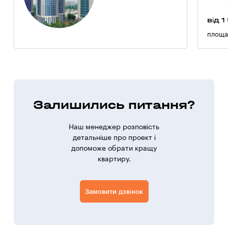
від 1
площа
Залишились питання?
Наш менеджер розповість
детальніше про проект і
допоможе обрати кращу
квартиру.
Замовити дзвінок