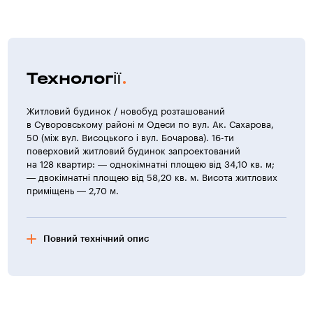
Технології
Житловий будинок / новобуд розташований
в Суворовському районі м Одеси по вул. Ак. Сахарова,
50 (між вул. Висоцького і вул. Бочарова). 16-ти
поверховий житловий будинок запроектований
на 128 квартир: — однокімнатні площею від 34,10 кв. м;
— двокімнатні площею від 58,20 кв. м. Висота житлових
приміщень — 2,70 м.
Повний технічний опис
Конструктивна характеристика
Конструктивна схема будівлі — перехресно-стінова,
з монолітними залізобетонними стінами. Житловий