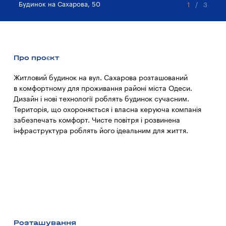
Будинок на Сахарова, 50
Бу
1
/
3
Про проєкт
Житловий будинок на вул. Сахарова розташований
в комфортному для проживання районі міста Одеси.
Дизайн і нові технології роблять будинок сучасним.
Територія, що охороняється і власна керуюча компанія
забезпечать комфорт. Чисте повітря і розвинена
інфраструктура роблять його ідеальним для життя.
Розташування