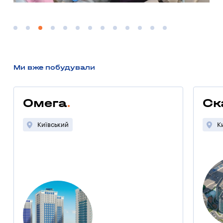
Ми вже побудували
Омега
Ск
Київський
К