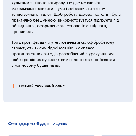
кульками з пінополістиролу. Це дає можливість
максимально знизити шуми і забезпечити якісну
теплоізоляцію підлог. Щоб робота дахової котельні була
практично безшумною, використовується підґрунтя під
обладнання, оформлене за технологією «підлога,
що пливе».
Тришарові фасади з утеплювачем зі склофібробетону
гарантують якісну гідроізоляцію. Комплекс
протипожежних заходів розроблений з урахуванням
найжорсткіших сучасних вимог до пожежної безпеки
в житловому будівництві.
Повний технічний опис
Характеристика житлових будинків
Будинки житлового комплексу запроектовані
з урахуванням сучасних вимог і сучасного передового
досвіду у вирішенні архітектурно — просторового
Стандарти будівництва
вигляду і надійності будівлі. Виходячи з поверховості
житлового комплексу, була прийнята наступна схема —