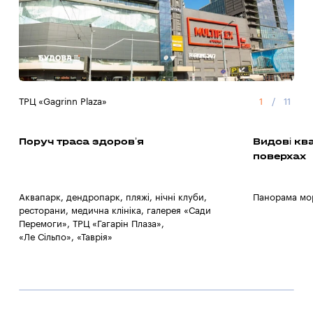
ТРЦ «Gagrinn Plaza»
1
/
11
Суп
Поруч траса здоров’я
Видові кв
поверхах
Аквапарк, дендропарк, пляжі, нічні клуби,
Панорама мор
ресторани, медична клініка, галерея «Сади
Перемоги», ТРЦ «Гагарін Плаза»,
«Ле Сільпо», «Таврія»
1
/
0