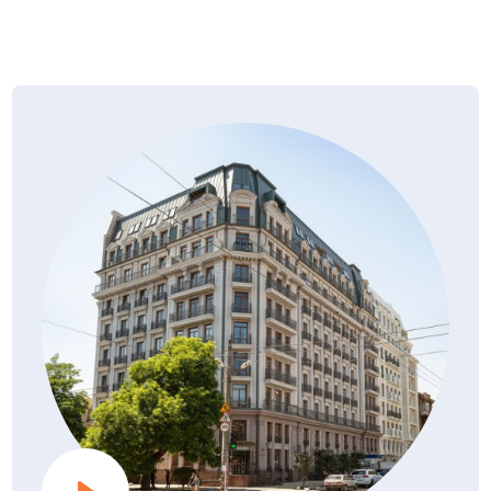
вантажопідйомністю 1000 кг і два 630 кг.
— Вікна та балконні двері — профіль — п’ятикамерний
Дозвіл на будівництво
профіль з монтажною шириною 70 мм, з двоконтурним
PDF, 0.51Мб
02.06.2020
замиканням.
Для заповнення використовується однокамерний
енергозберігаючий склопакет.
— Вхідні двері — броньовані, утеплені, звукоізольовані.