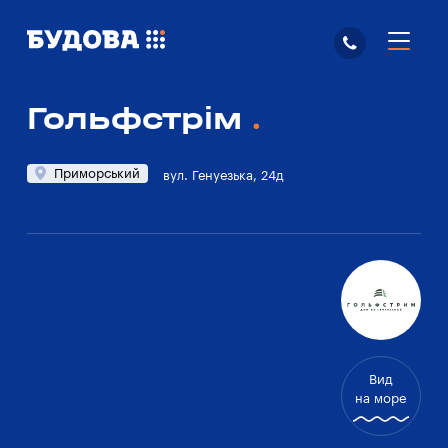
Гольфстрім
Приморський
вул. Генуезька, 24д
Вид
на море