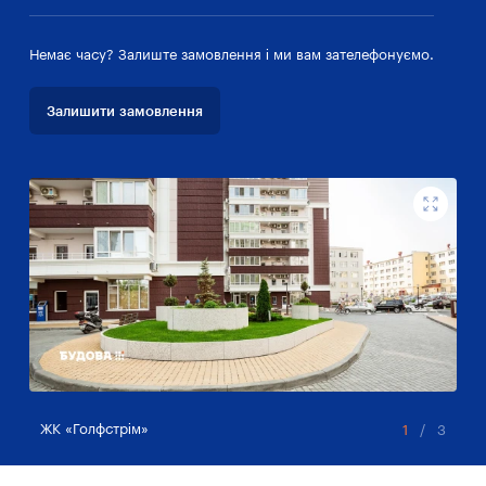
Немає часу? Залиште замовлення і ми вам зателефонуємо.
Залишити замовлення
ЖК «Голфстрім»
ЖК
1
/
3