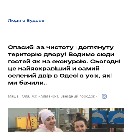
Люди о Будове
а
Спасибі за чистоту і доглянуту
Ми
територію двору! Водимо сюди
бу
гостей як на екскурсію. Сьогодні
су
це найяскравіший и самий
до
зелений двір в Одесі з усіх, які
ма
ми бачили.
Вал
Маша і Оля, ЖК «Альтаир-1. Звездный городок»