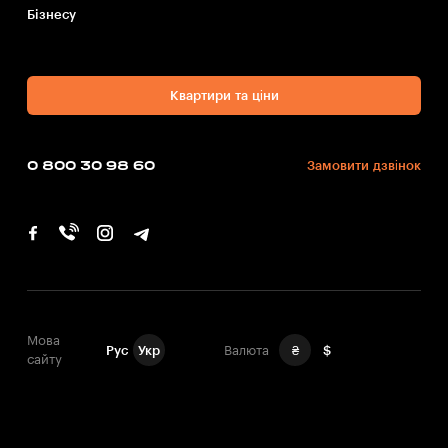
Бiзнесу
Квартири та ціни
0 800 30 98 60
Замовити дзвінок
Мова
Рус
Укр
Валюта
₴
$
сайту