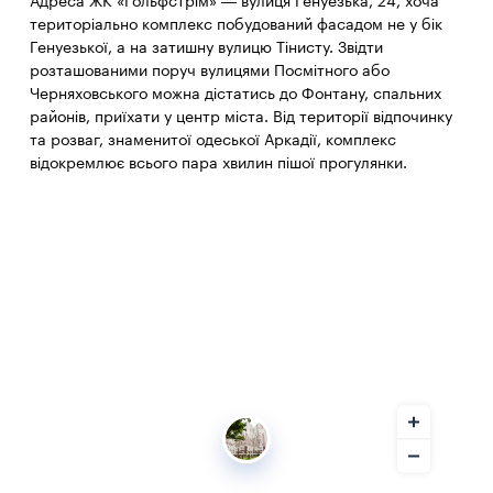
Адреса ЖК «Гольфстрім» — вулиця Генуезька, 24, хоча
територіально комплекс побудований фасадом не у бік
Генуезької, а на затишну вулицю Тінисту. Звідти
розташованими поруч вулицями Посмітного або
Черняховського можна дістатись до Фонтану, спальних
районів, приїхати у центр міста. Від території відпочинку
та розваг, знаменитої одеської Аркадії, комплекс
відокремлює всього пара хвилин пішої прогулянки.