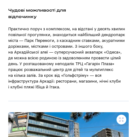
Чудові можливості для
відпочинку
Практично поруч з комплексом, на відстані у десять хвилин
повільної прогулянки, знаходиться найбільший дендропарк
міста — Парк Перемоги, з каскадним ставками, акуратними
доріжками, містками і островами. З іншого боку,
на Аркадійської алеї — суперсучасний аквапарк «Одеса»,
де можна всією родиною із задоволенням провести цілий
день. У розташованому неподалік ТРЦ «Гагарін Плаза»
працює розважальний центр для дітей та мультиплекс
на кілька залів. За крок від «Гольфстріму» — вся
інфраструктура Аркадії: ресторани, магазини, нічні клуби
і клубні пляжі Ібіца й Ітака.