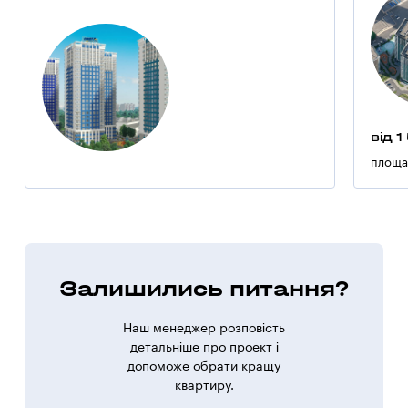
від 1
площа
Залишились питання?
Наш менеджер розповість
детальніше про проект і
допоможе обрати кращу
квартиру.