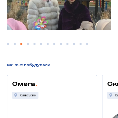
Ми вже побудували
Омега
Ск
Київський
К