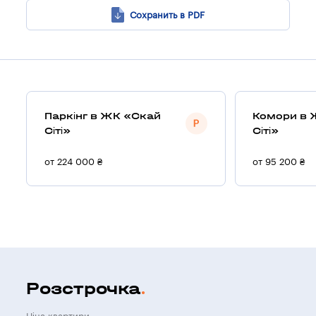
Сохранить в PDF
Паркінг в ЖК «Скай
Комори в 
Сіті»
Сіті»
от 224 000 ₴
от 95 200 ₴
Розстрочка