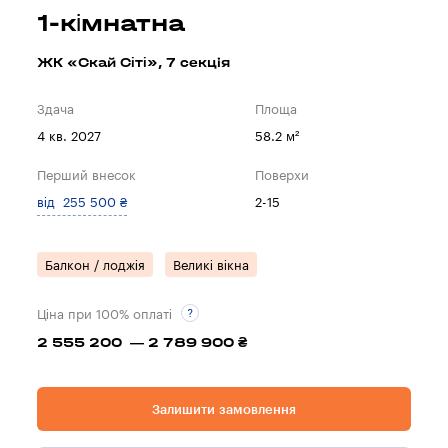
1-кімнатна
ЖК «Скай Сіті», 7 секцiя
Здача
Площа
4 кв. 2027
58.2 м²
Перший внесок
Поверхи
від 255 500 ₴
2-15
Балкон / лоджія
Великі вікна
Ціна при 100% оплаті
2 555 200 — 2 789 900 ₴
Залишити замовлення