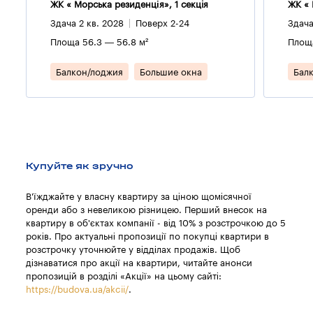
ЖК « Морська резиденція», 1 секцiя
ЖК « 
Здача 2 кв. 2028
Поверх 2-24
Здача
Площа 56.3 — 56.8 м²
Площа
Балкон/лоджия
Большие окна
Бал
Купуйте як зручно
В'їжджайте у власну квартиру за ціною щомісячної
оренди або з невеликою різницею. Перший внесок на
квартиру в об'єктах компанії - від 10% з розстрочкою до 5
років. Про актуальні пропозиції по покупці квартири в
розстрочку уточнюйте у відділах продажів. Щоб
дізнаватися про акції на квартири, читайте анонси
пропозицій в розділі «Акції» на цьому сайті:
https://budova.ua/akcii/
.