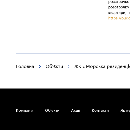
розстрочкою
розстрочку 
квартири, ч
https://budo
Головна
Об'єкти
ЖК « Морська резиденці
Компанія
Об'єкти
Акції
Контакти
Як к