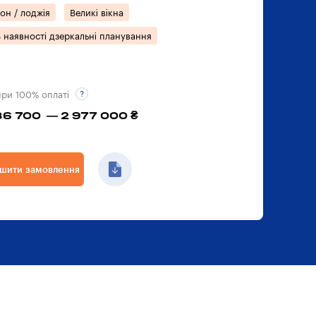
он / лоджія
Великі вікна
 наявності дзеркальні планування
при 100% оплаті
86 700 — 2 977 000 ₴
шити замовлення