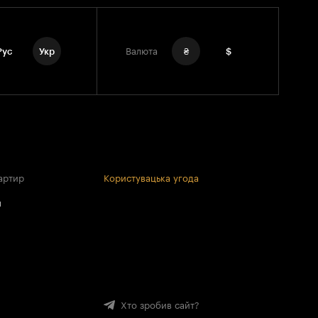
Рус
Укр
Валюта
₴
$
артир
Користувацька угода
и
Хто зробив сайт?