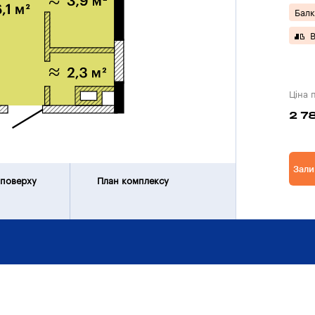
Балк
В
Ціна 
2 7
Зали
 поверху
План комплексу