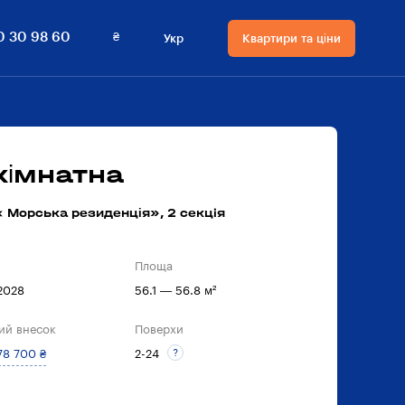
₴
0 30 98 60
Укр
Квартири та ціни
Мова сайту
Валюта
на сайті
Русский
₴ Гривнi
Українська
$ Долари
кімнатна
 Морська резиденція», 2 секцiя
Площа
 2028
56.1 — 56.8 м²
ий внесок
Поверхи
78 700 ₴
2-24