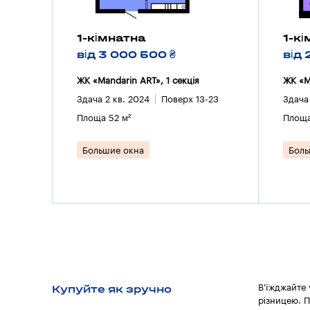
1-кімнатна
1-к
від 3 000 500 ₴
від 
ЖК «Mandarin ART», 1 секцiя
ЖК «M
Здача 2 кв. 2024
Поверх 13-23
Здача
Площа 52 м²
Площа
Большие окна
Боль
Купуйте як зручно
В'їжджайте
різницею. П