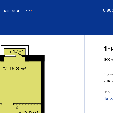
0 80
Контакти
Як купити
Блог
Бiзнесу
1-
ЖК «
Здача
2 кв.
Перш
від 2