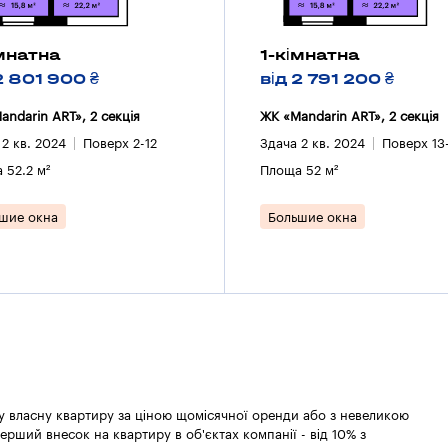
імнатна
1-кімнатна
2 801 900 ₴
від 2 791 200 ₴
andarin ART», 2 секцiя
ЖК «Mandarin ART», 2 секцiя
 2 кв. 2024
Поверх 2-12
Здача 2 кв. 2024
Поверх 13
 52.2 м²
Площа 52 м²
шие окна
Большие окна
 у власну квартиру за ціною щомісячної оренди або з невеликою
ерший внесок на квартиру в об'єктах компанії - від 10% з