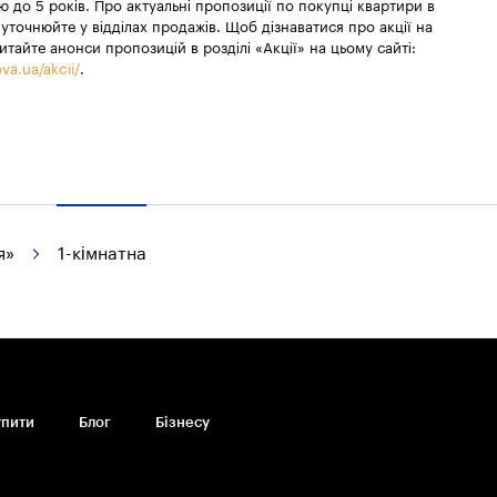
 до 5 років. Про актуальні пропозиції по покупці квартири в
уточнюйте у відділах продажів. Щоб дізнаватися про акції на
итайте анонси пропозицій в розділі «Акції» на цьому сайті:
va.ua/akcii/
.
я»
1-кімнатна
упити
Блог
Бiзнесу