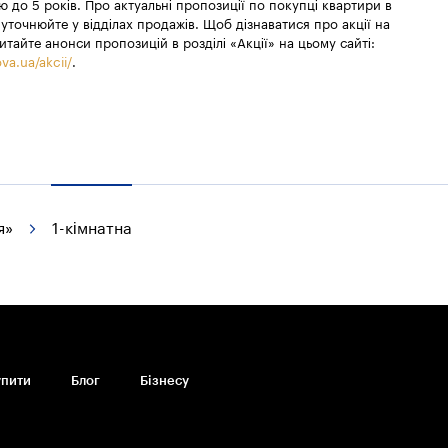
 до 5 років. Про актуальні пропозиції по покупці квартири в
уточнюйте у відділах продажів. Щоб дізнаватися про акції на
итайте анонси пропозицій в розділі «Акції» на цьому сайті:
va.ua/akcii/
.
я»
1-кімнатна
упити
Блог
Бiзнесу