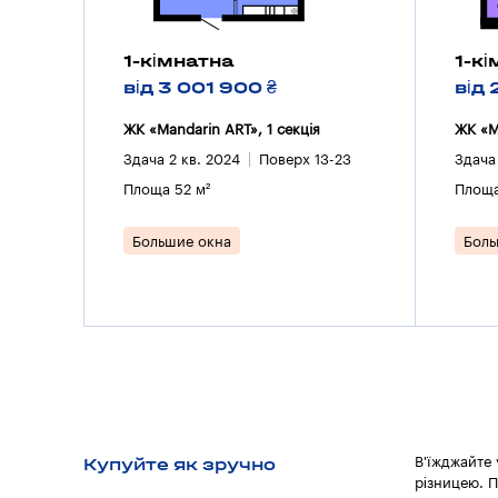
1-кімнатна
1-к
від 3 001 900 ₴
від 
ЖК «Mandarin ART», 1 секцiя
ЖК «M
Здача 2 кв. 2024
Поверх 13-23
Здача
Площа 52 м²
Площа
Большие окна
Боль
Купуйте як зручно
В'їжджайте
різницею. П