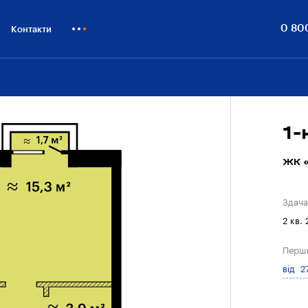
0 80
Контакти
Як купити
Блог
Бiзнесу
1-
ЖК «
Здача
2 кв.
Перш
від 2