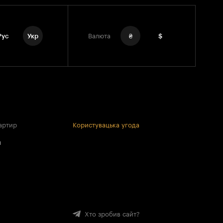
Рус
Укр
Валюта
₴
$
артир
Користувацька угода
и
Хто зробив сайт?