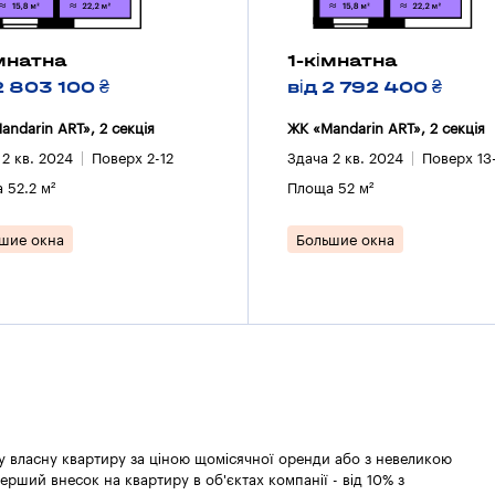
імнатна
1-кімнатна
2 803 100 ₴
від 2 792 400 ₴
andarin ART», 2 секцiя
ЖК «Mandarin ART», 2 секцiя
 2 кв. 2024
Поверх 2-12
Здача 2 кв. 2024
Поверх 13
 52.2 м²
Площа 52 м²
шие окна
Большие окна
 у власну квартиру за ціною щомісячної оренди або з невеликою
ерший внесок на квартиру в об'єктах компанії - від 10% з