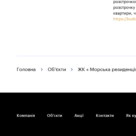
розстрочкою
розстрочку 
квартири, ч
https://budo
Головна
Об'єкти
ЖК « Морська резиденці
Компанія
Об'єкти
Акції
Контакти
Як к