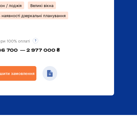
он / лоджія
Великі вікна
 наявності дзеркальні планування
при 100% оплаті
86 700 — 2 977 000 ₴
шити замовлення