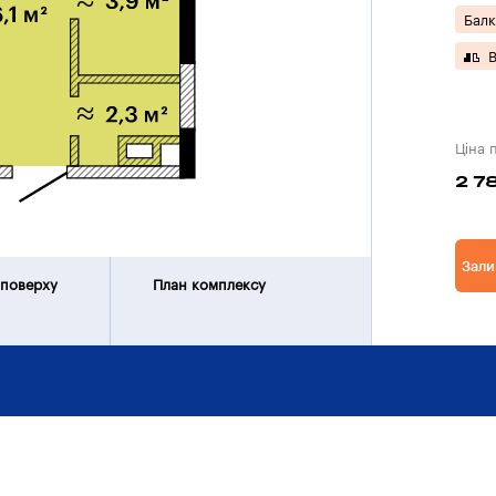
Балк
В
Ціна 
2 7
Зали
 поверху
План комплексу