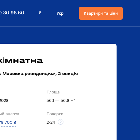
₴
0 30 98 60
Укр
Квартири та ціни
Мова сайту
Валюта
на сайті
Русский
₴ Гривнi
Українська
$ Долари
кімнатна
 Морська резиденція», 2 секцiя
Площа
 2028
56.1 — 56.8 м²
ий внесок
Поверхи
78 700 ₴
2-24