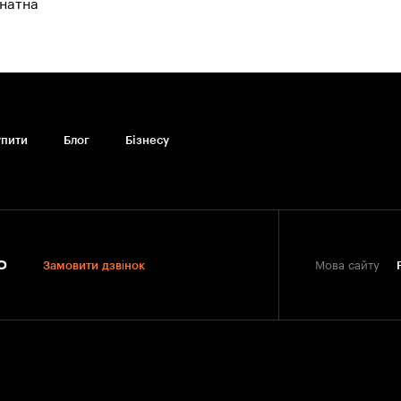
мнатна
упити
Блог
Бiзнесу
0
Замовити дзвінок
Мова сайту