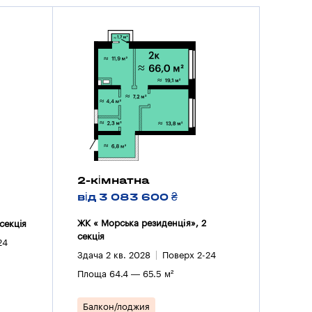
2-кімнатна
від 3 083 600 ₴
ЖК « Морська резиденція», 2
секцiя
секцiя
24
Здача 2 кв. 2028
Поверх 2-24
Площа 64.4 — 65.5 м²
Балкон/лоджия