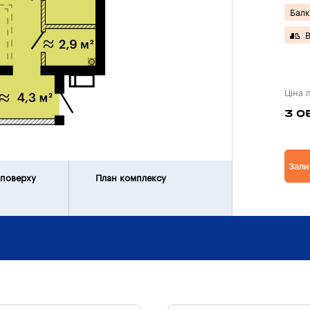
Балк
В
Ціна 
3 0
Зали
 поверху
План комплексу