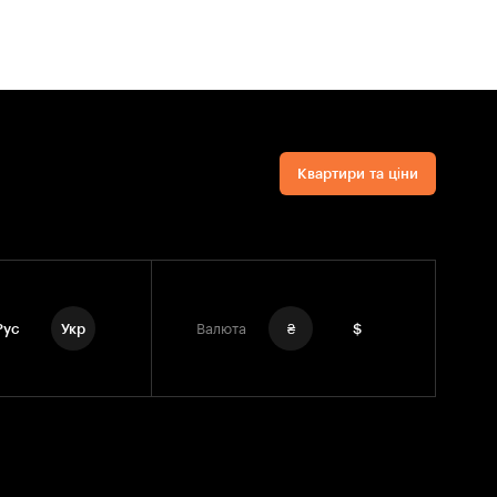
Квартири та ціни
Рус
Укр
Валюта
₴
$