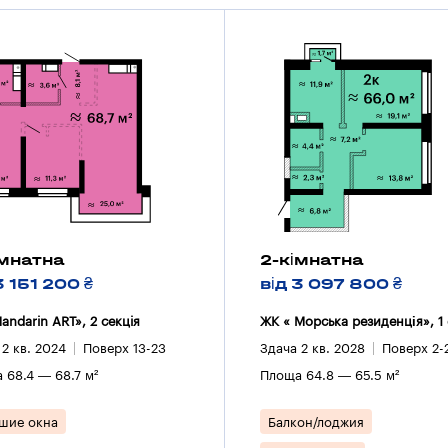
імнатна
2-кімнатна
3 151 200 ₴
від 3 097 800 ₴
andarin ART», 2 секцiя
ЖК « Морська резиденція», 1 
 2 кв. 2024
Поверх 13-23
Здача 2 кв. 2028
Поверх 2-
 68.4 — 68.7 м²
Площа 64.8 — 65.5 м²
шие окна
Балкон/лоджия