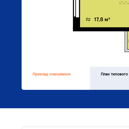
Приклад планування
План типового