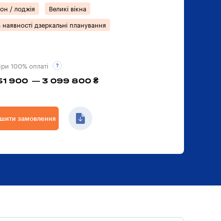
он / лоджія
Великі вікна
 наявності дзеркальні планування
при 100% оплаті
51 900 — 3 099 800 ₴
шити замовлення