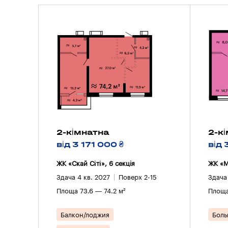
2-кімнатна
2-к
від 3 171 000 ₴
від 
ЖК «Скай Сіті», 6 секцiя
ЖК «M
Здача 4 кв. 2027
Поверх 2-15
Здача
Площа 73.6 — 74.2 м²
Площа
Балкон/лоджия
Боль