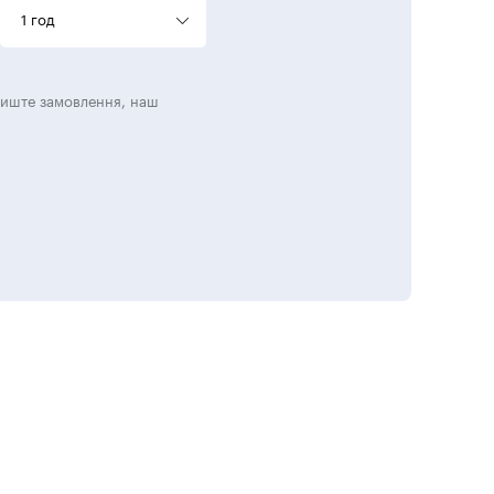
1 год
лиште замовлення, наш