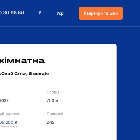
₴
0 30 98 60
Укр
Квартири та ціни
Мова сайту
Валюта
на сайті
Русский
₴ Гривнi
Українська
$ Долари
кімнатна
Скай Сіті», 6 секцiя
Площа
 2027
71.3 м²
ий внесок
Поверхи
05 200 ₴
2-15