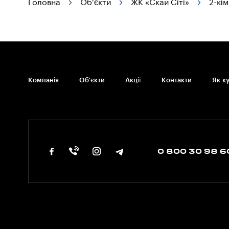
Головна
Об'єкти
ЖК «Скай Сіті»
2-кі
Компанія
Об'єкти
Акції
Контакти
Як к
0 800 30 98 6