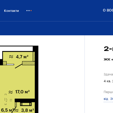
0 80
Контакти
Як купити
Блог
Бiзнесу
2-
ЖК «
Здача
4 кв.
Перш
від 3