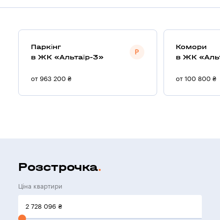
Паркінг
Комори
в ЖК «Альтаїр-3»
в ЖК «Аль
от 963 200 ₴
от 100 800 ₴
Розстрочка
Ціна квартири
2 728 096
₴