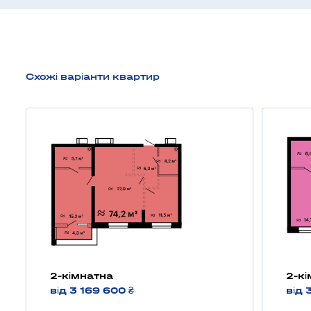
Схожі варіанти квартир
2-кімнатна
2-к
від 3 169 600 ₴
від 