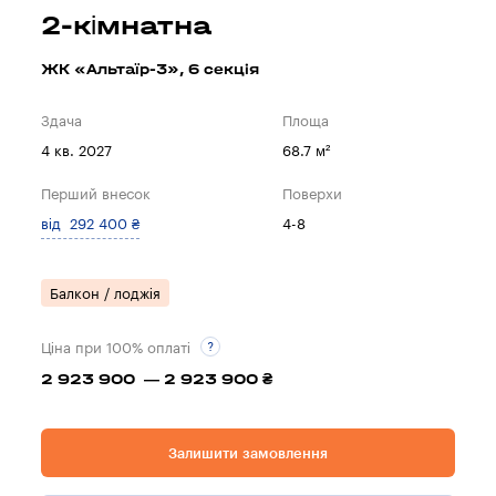
2-кімнатна
ЖК «Альтаїр-3», 6 секцiя
Здача
Площа
4 кв. 2027
68.7 м²
Перший внесок
Поверхи
від 292 400 ₴
4-8
Балкон / лоджія
Ціна при 100% оплаті
2 923 900 — 2 923 900 ₴
Залишити замовлення