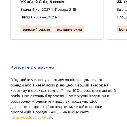
ЖК «Скай Сіті», 6 секцiя
ЖК «M
Здача 4 кв. 2027
Поверх 2-15
Здача
Площа 73.6 — 74.2 м²
Площа
Балкон/лоджия
Большие окна
Бол
Купуйте як зручно
В'їжджайте у власну квартиру за ціною щомісячної
оренди або з невеликою різницею. Перший внесок на
квартиру в об'єктах компанії - від 10% з розстрочкою до 5
років. Про актуальні пропозиції по покупці квартири в
розстрочку уточнюйте у відділах продажів. Щоб
дізнаватися про акції на квартири, читайте анонси
пропозицій в розділі «Акції» на цьому сайті:
https://budova.ua/akcii/
.