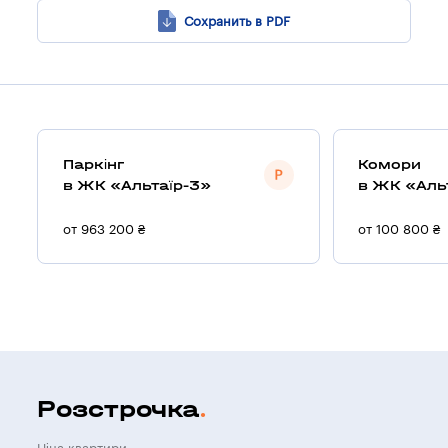
Сохранить в PDF
Паркінг
Комори
в ЖК «Альтаїр-3»
в ЖК «Аль
от 963 200 ₴
от 100 800 ₴
Розстрочка