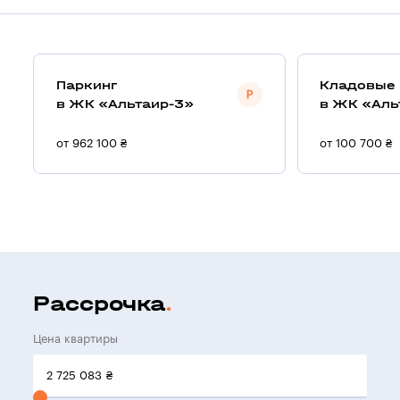
Паркинг
Кладовые
в ЖК «Альтаир-3»
в ЖК «Аль
от 962 100 ₴
от 100 700 ₴
Рассрочка
Цена квартиры
2 725 083
₴