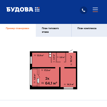
Пример планировки
План типового
План комплекса
этажа