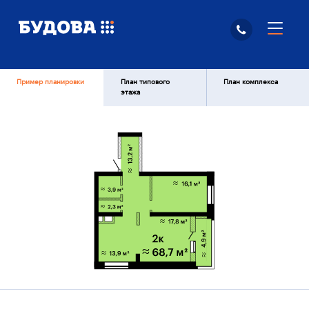
Пример планировки
План типового
План комплекса
этажа