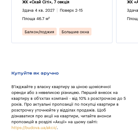
ЖК «Скай Сіті», 7 секцiя
ЖК «А
Здача 4 кв. 2027
Поверх 2-15
Здача
Площа 46.7 м²
Площа
Балкон/лоджия
Большие окна
Купуйте як зручно
В'їжджайте у власну квартиру за ціною щомісячної
оренди або з невеликою різницею. Перший внесок на
квартиру в об'єктах компанії - від 10% з розстрочкою до 5
років. Про актуальні пропозиції по покупці квартири в
розстрочку уточнюйте у відділах продажів. Щоб
дізнаватися про акції на квартири, читайте анонси
пропозицій в розділі «Акції» на цьому сайті:
https://budova.ua/akcii/
.