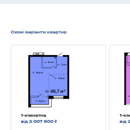
Схожі варіанти квартир
1-кімнатна
1-кі
від 2 007 600 ₴
від 