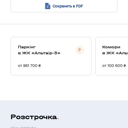
Сохранить в PDF
Паркінг
Комори
в ЖК «Альтаїр-3»
в ЖК «Аль
от 961 700 ₴
от 100 600 ₴
Розстрочка