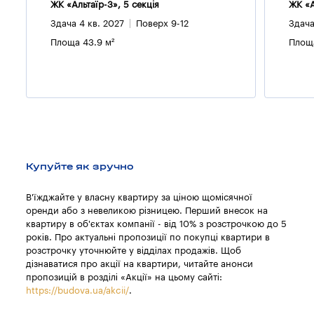
ЖК «Альтаїр-3», 5 секцiя
ЖК «А
Здача 4 кв. 2027
Поверх 9-12
Здача
Площа 43.9 м²
Площа
Купуйте як зручно
В'їжджайте у власну квартиру за ціною щомісячної
оренди або з невеликою різницею. Перший внесок на
квартиру в об'єктах компанії - від 10% з розстрочкою до 5
років. Про актуальні пропозиції по покупці квартири в
розстрочку уточнюйте у відділах продажів. Щоб
дізнаватися про акції на квартири, читайте анонси
пропозицій в розділі «Акції» на цьому сайті:
https://budova.ua/akcii/
.