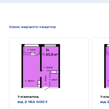
Схожі варіанти квартир
1-кімнатна
1-кі
від 2 162 400 ₴
від 