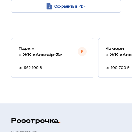
Сохранить в PDF
Паркінг
Комори
в ЖК «Альтаїр-3»
в ЖК «Аль
от 962 100 ₴
от 100 700 ₴
Розстрочка