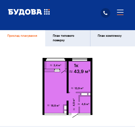
Приклад планування
План типового
План комплексу
поверху