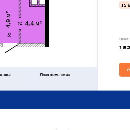
Е
Цена 
1 8
О
 этажа
План комплекса