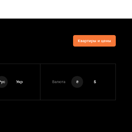
Квартиры и цены
Рус
Укр
Валюта
₴
$