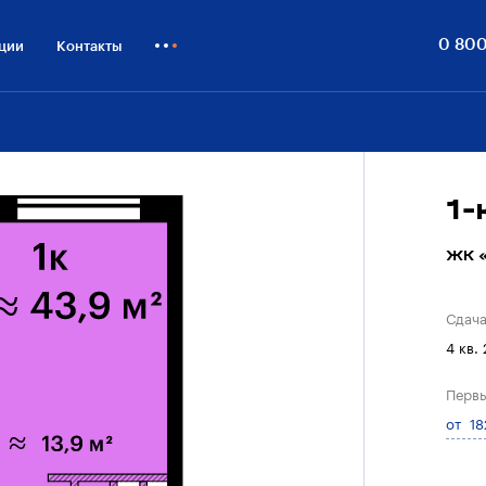
0 800
ции
Контакты
Как купить
Блог
Бизнесу
1
ЖК «
Сдач
4 кв.
Первы
от 18