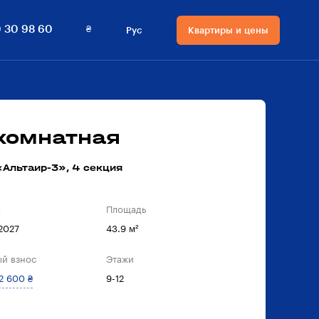
₴
 30 98 60
Рус
Квартиры и цены
Язык сайта
Валюта на сайте
Русский
₴ Гривны
Українська
$ Доллары
-комнатная
Альтаир-3», 4 секция
а
Площадь
 2027
43.9 м²
й взнос
Этажи
2 600 ₴
9-12