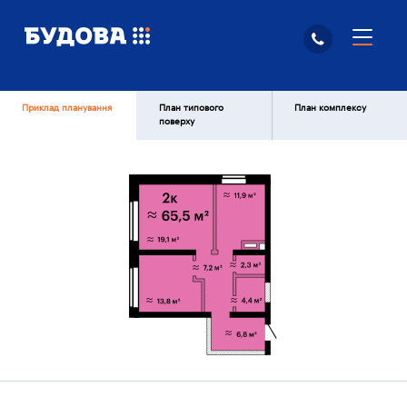
Приклад планування
План типового
План комплексу
поверху