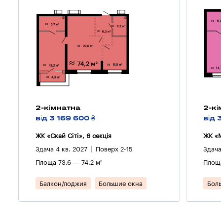
2-кімнатна
2-к
від 3 169 600 ₴
від 
ЖК «Скай Сіті», 6 секцiя
ЖК «M
Здача 4 кв. 2027
Поверх 2-15
Здача
Площа 73.6 — 74.2 м²
Площа
Балкон/лоджия
Большие окна
Бол