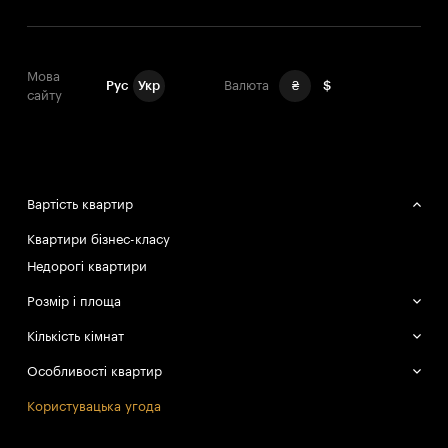
Мова
Рус
Укр
Валюта
₴
$
сайту
Вартість квартир
Квартири бізнес-класу
Недорогі квартири
Розмір і площа
Великі квартири
Кількість кімнат
Маленькі квартири
Однокімнатні квартири
Особливості квартир
Двокімнатні квартири
Смарт-квартири
Користувацька угода
Трикімнатні квартири