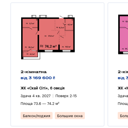
2-кімнатна
2-к
від 3 169 600 ₴
від 
ЖК «Скай Сіті», 6 секцiя
ЖК «M
Здача 4 кв. 2027
Поверх 2-15
Здача
Площа 73.6 — 74.2 м²
Площа
Балкон/лоджия
Большие окна
Бол