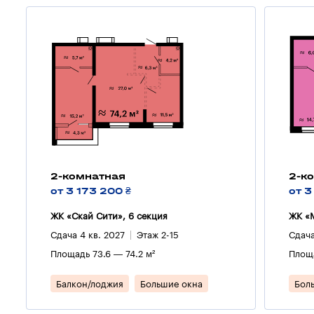
2-комнатная
2-к
от 3 173 200 ₴
от 3
ЖК «Скай Сити», 6 секция
ЖК «M
Сдача 4 кв. 2027
Этаж 2-15
Сдача
Площадь 73.6 — 74.2 м²
Площа
Балкон/лоджия
Большие окна
Бол