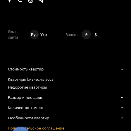
Язык
Рус
Укр
Валюта
₴
$
сайта
Стоимость квартир
Квартиры бизнес-класса
Недорогие квартиры
Размер и площадь
Большие квартиры
Количество комнат
Маленькие квартиры
Однокомнатные квартиры
Особенности квартир
Двухкомнатные квартиры
Смарт-квартиры
Пользовательское соглашение