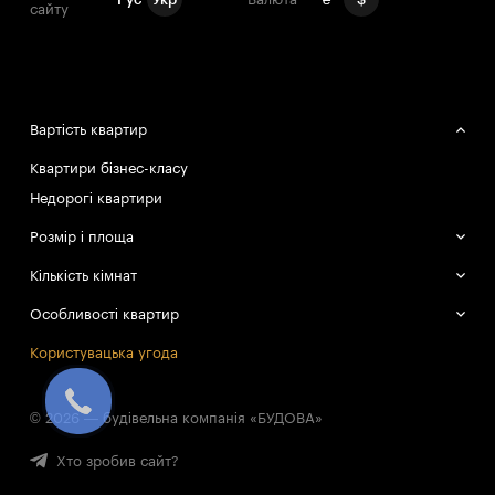
сайту
Вартість квартир
Квартири бізнес-класу
Недорогі квартири
Розмір і площа
Великі квартири
Кількість кімнат
Маленькі квартири
Однокімнатні квартири
Особливості квартир
Двокімнатні квартири
Смарт-квартири
Користувацька угода
Трикімнатні квартири
© 2026 — будівельна компанія «БУДОВА»
Хто зробив сайт?