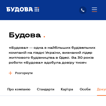
Будова
«Будова» — одна з найбільших будівельних
компаній на півдні України, визнаний лідер
житлового будівництва в Одесі. За 30 років
роботи «Будова» здобула довіру тисяч
одеських родин і побудувала > 60 об’єктів,
з яких більше половини — житлові
Розгорнути
комплекси.
30 років будівництва
Про компанію
Стандарти
Кар'єра
Особи
Доку
житлових і промислових приміщень