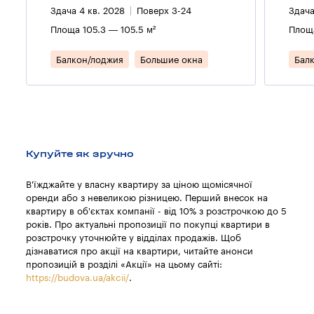
Здача 4 кв. 2028
Поверх 3-24
Здача
Площа 105.3 — 105.5 м²
Площа
Балкон/лоджия
Большие окна
Бал
Купуйте як зручно
В'їжджайте у власну квартиру за ціною щомісячної
оренди або з невеликою різницею. Перший внесок на
квартиру в об'єктах компанії - від 10% з розстрочкою до 5
років. Про актуальні пропозиції по покупці квартири в
розстрочку уточнюйте у відділах продажів. Щоб
дізнаватися про акції на квартири, читайте анонси
пропозицій в розділі «Акції» на цьому сайті:
https://budova.ua/akcii/
.