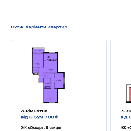
Схожі варіанти квартир
3-кімнатна
3-к
від 6 529 700 ₴
від 
ЖК «Оскар», 5 секцiя
ЖК «О