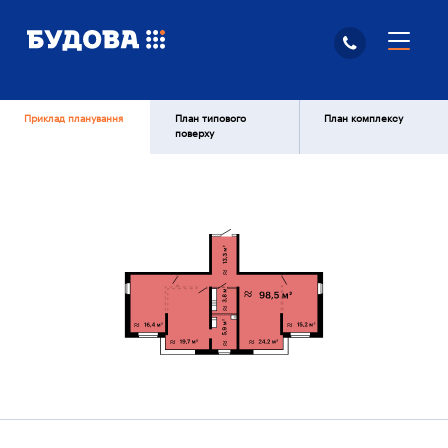
Приклад планування
План типового
План комплексу
поверху