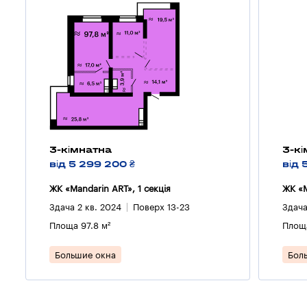
3-кімнатна
3-к
від 5 299 200 ₴
від 
ЖК «Mandarin ART», 1 секцiя
ЖК «M
Здача 2 кв. 2024
Поверх 13-23
Здача
Площа 97.8 м²
Площа
Большие окна
Бол