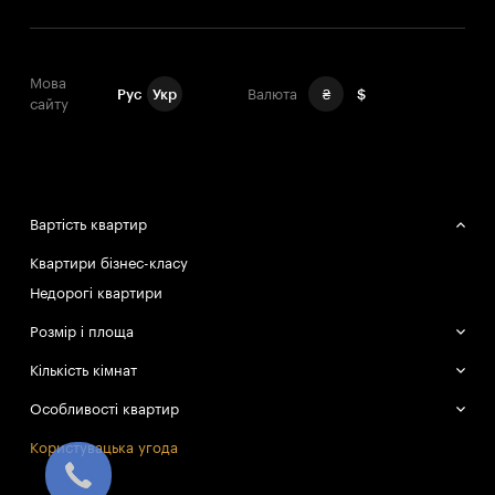
Мова
Рус
Укр
Валюта
₴
$
сайту
Вартість квартир
Квартири бізнес-класу
Недорогі квартири
Розмір і площа
Великі квартири
Кількість кімнат
Маленькі квартири
Однокімнатні квартири
Особливості квартир
Двокімнатні квартири
Смарт-квартири
Користувацька угода
Трикімнатні квартири