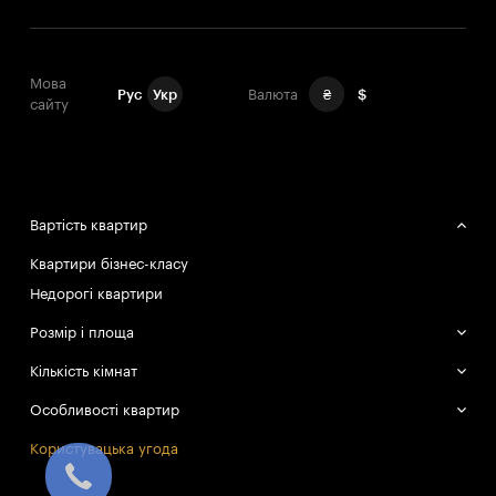
Мова
Рус
Укр
Валюта
₴
$
сайту
Вартість квартир
Квартири бізнес-класу
Недорогі квартири
Розмір і площа
Великі квартири
Кількість кімнат
Маленькі квартири
Однокімнатні квартири
Особливості квартир
Двокімнатні квартири
Смарт-квартири
Користувацька угода
Трикімнатні квартири