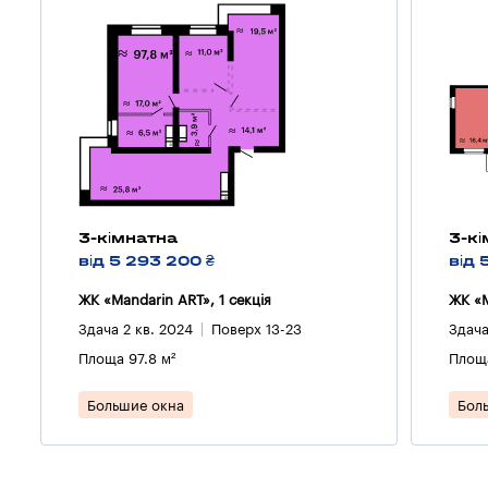
3-кімнатна
3-к
від 5 293 200 ₴
від 
ЖК «Mandarin ART», 1 секцiя
ЖК «M
Здача 2 кв. 2024
Поверх 13-23
Здача
Площа 97.8 м²
Площа
Большие окна
Бол