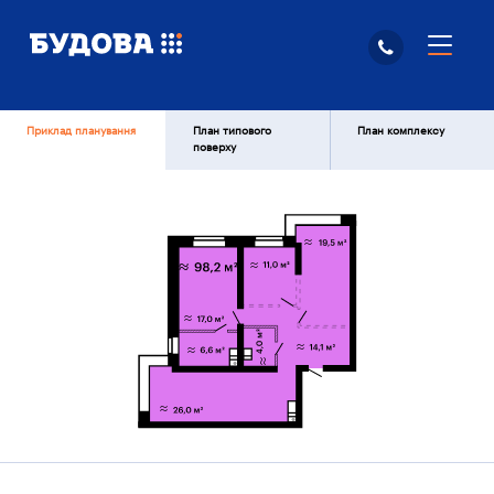
Приклад планування
План типового
План комплексу
поверху