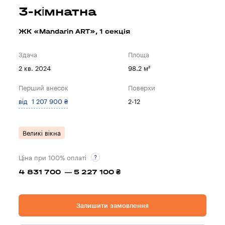
3-кімнатна
ЖК «Mandarin ART», 1 секцiя
Здача
Площа
2 кв. 2024
98.2 м²
Перший внесок
Поверхи
від 1 207 900 ₴
2-12
Великі вікна
Ціна при 100% оплаті
4 831 700 — 5 227 100 ₴
Залишити замовлення