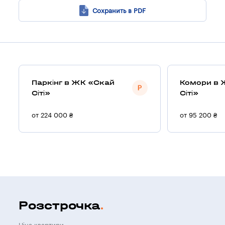
Сохранить в PDF
Паркінг в ЖК «Скай
Комори в 
Сіті»
Сіті»
от 224 000 ₴
от 95 200 ₴
Розстрочка