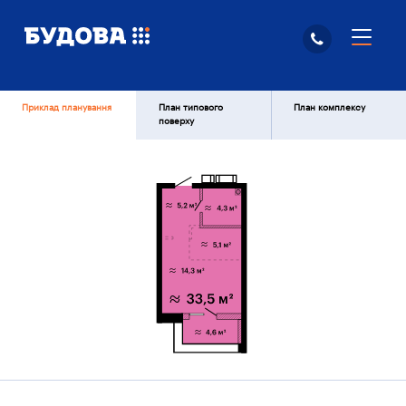
Приклад планування
План типового
План комплексу
поверху